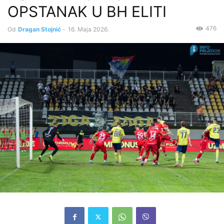
OPSTANAK U BH ELITI
476
Od
Dragan Stojnić
-
16. Maja 2026.