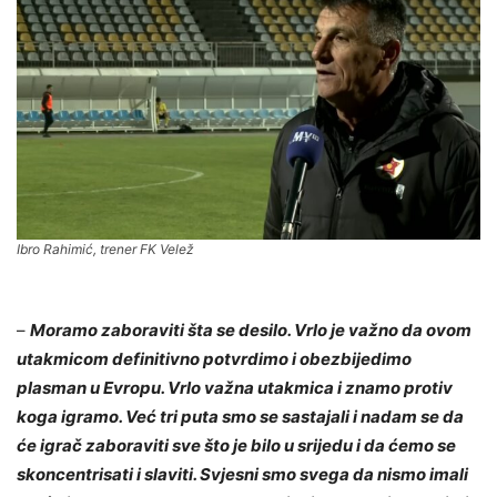
Ibro Rahimić, trener FK Velež
–
Moramo zaboraviti šta se desilo. Vrlo je važno da ovom
utakmicom definitivno potvrdimo i obezbijedimo
plasman u Evropu. Vrlo važna utakmica i znamo protiv
koga igramo. Već tri puta smo se sastajali i nadam se da
će igrač zaboraviti sve što je bilo u srijedu i da ćemo se
skoncentrisati i slaviti. Svjesni smo svega da nismo imali