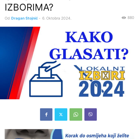
IZBORIMA?
880
Od
Dragan Stojnić
-
6. Oktobra 2024.