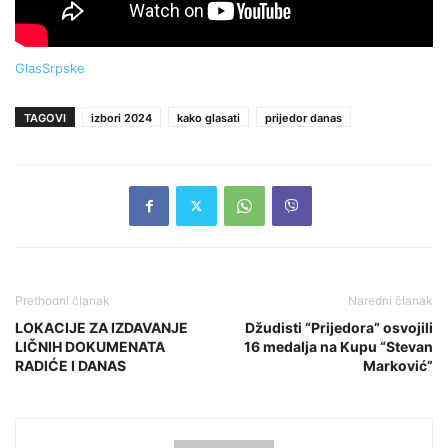
GlasSrpske
TAGOVI
izbori 2024
kako glasati
prijedor danas
Prethodni članak
Naredni članak
LOKACIJE ZA IZDAVANJE
Džudisti “Prijedora” osvojili
LIČNIH DOKUMENATA
16 medalja na Kupu “Stevan
RADIĆE I DANAS
Marković”