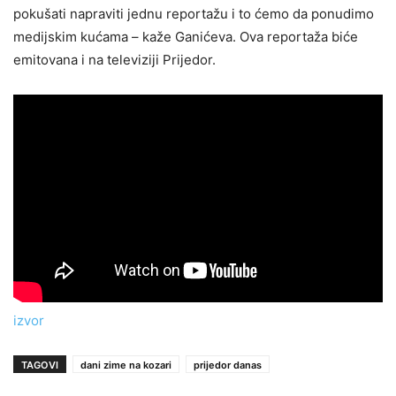
pokušati napraviti jednu reportažu i to ćemo da ponudimo
medijskim kućama – kaže Ganićeva. Ova reportaža biće
emitovana i na televiziji Prijedor.
izvor
TAGOVI
dani zime na kozari
prijedor danas