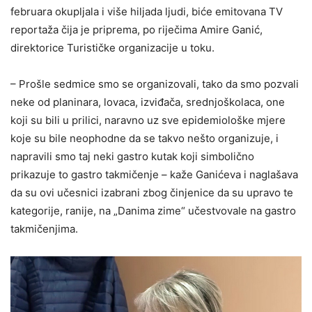
februara okupljala i više hiljada ljudi, biće emitovana TV
reportaža čija je priprema, po riječima Amire Ganić,
direktorice Turističke organizacije u toku.
– Prošle sedmice smo se organizovali, tako da smo pozvali
neke od planinara, lovaca, izviđača, srednjoškolaca, one
koji su bili u prilici, naravno uz sve epidemiološke mjere
koje su bile neophodne da se takvo nešto organizuje, i
napravili smo taj neki gastro kutak koji simbolično
prikazuje to gastro takmičenje – kaže Ganićeva i naglašava
da su ovi učesnici izabrani zbog činjenice da su upravo te
kategorije, ranije, na „Danima zime“ učestvovale na gastro
takmičenjima.