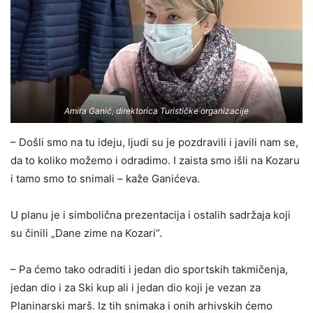
Amira Ganić, direktorica Turističke organizacije
– Došli smo na tu ideju, ljudi su je pozdravili i javili nam se,
da to koliko možemo i odradimo. I zaista smo išli na Kozaru
i tamo smo to snimali – kaže Ganićeva.
U planu je i simbolična prezentacija i ostalih sadržaja koji
su činili „Dane zime na Kozari“.
– Pa ćemo tako odraditi i jedan dio sportskih takmičenja,
jedan dio i za Ski kup ali i jedan dio koji je vezan za
Planinarski marš. Iz tih snimaka i onih arhivskih ćemo