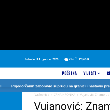
C
Subota, 8 Augusta, 2026
21.5
Prijedor
POČETNA
VIJESTI
C
rijedorčanin zaboravio suprugu na granici i nastavio prema Nje
Naslovnica
CRNA HRONIKA
Vujanović: Znamo da 
Vujanović: Znam