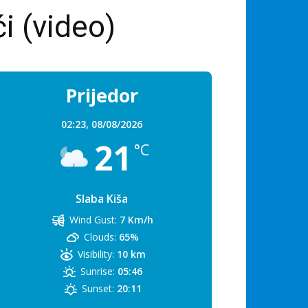
i (video)
Prijedor
02:23,
08/08/2026
21
°C
Slaba Kiša
Wind Gust:
7 Km/h
Clouds:
65%
Visibility:
10 km
Sunrise:
05:46
Sunset:
20:11