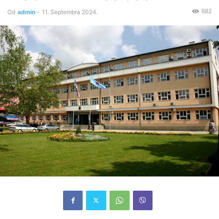
682
Od
admin
-
11. Septembra 2024.