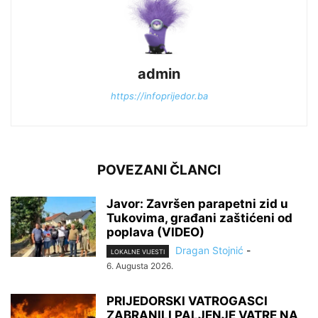
admin
https://infoprijedor.ba
POVEZANI ČLANCI
Javor: Završen parapetni zid u
Tukovima, građani zaštićeni od
poplava (VIDEO)
Dragan Stojnić
-
LOKALNE VIJESTI
6. Augusta 2026.
PRIJEDORSKI VATROGASCI
ZABRANILI PALJENJE VATRE NA