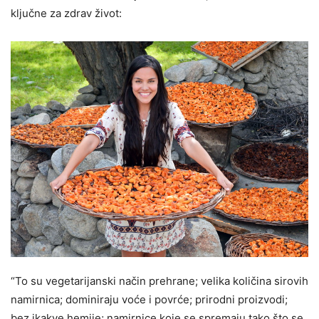
ključne za zdrav život:
“To su vegetarijanski način prehrane; velika količina sirovih
namirnica; dominiraju voće i povrće; prirodni proizvodi;
bez ikakve hemije; namirnice koje se spremaju tako što se