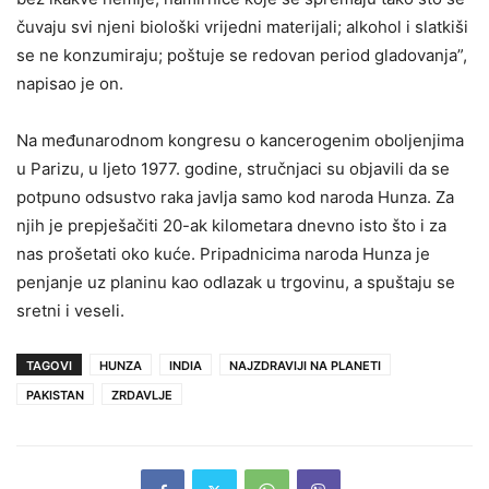
čuvaju svi njeni biološki vrijedni materijali; alkohol i slatkiši
se ne konzumiraju; poštuje se redovan period gladovanja”,
napisao je on.
Na međunarodnom kongresu o kancerogenim oboljenjima
u Parizu, u ljeto 1977. godine, stručnjaci su objavili da se
potpuno odsustvo raka javlja samo kod naroda Hunza. Za
njih je prepješačiti 20-ak kilometara dnevno isto što i za
nas prošetati oko kuće. Pripadnicima naroda Hunza je
penjanje uz planinu kao odlazak u trgovinu, a spuštaju se
sretni i veseli.
TAGOVI
HUNZA
INDIA
NAJZDRAVIJI NA PLANETI
PAKISTAN
ZRDAVLJE