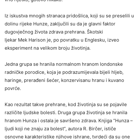
Iz iskustva mnogih stranaca pridošlica, koji su se preselili u
dolinu rijeke Hunze, zaključili su da je glavni faktor
dugovječnog života zdrava prehrana. Škotski
ljekar Mek Harison je, po povratku u Englesku, izveo
eksperiment na velikom broju životinja.
Jedna grupa se hranila normalnom hranom londonske
radničke porodice, koja je podrazumijevala bijeli hljeb,
haringe, prerađeni šećer, konzervisanu hranu i kuvano
povrće.
Kao rezultat takve prehrane, kod životinja su se pojavile
različite ljudske bolesti. Druga grupa životinja se hranila
hranom Hunza i ostala je savršeno zdrava. Knjiga “Hunza –
ljudi koji ne znaju za bolest”, autora R. Birčer, ističe
osnovne karakteristike njihove ishrane, tvrdeći da su one