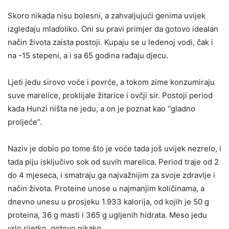
Skoro nikada nisu bolesni, a zahvaljujući genima uvijek
izgledaju mladoliko. Oni su pravi primjer da gotovo idealan
način života zaista postoji. Kupaju se u ledenoj vodi, čak i
na -15 stepeni, a i sa 65 godina rađaju djecu.
Ljeti jedu sirovo voće i povrće, a tokom zime konzumiraju
suve marelice, proklijale žitarice i ovčji sir. Postoji period
kada Hunzi ništa ne jedu, a on je poznat kao “gladno
proljeće”.
Naziv je dobio po tome što je voće tada još uvijek nezrelo, i
tada piju isključivo sok od suvih marelica. Period traje od 2
do 4 mjeseca, i smatraju ga najvažnijim za svoje zdravlje i
način života. Proteine unose u najmanjim količinama, a
dnevno unesu u prosjeku 1.933 kalorija, od kojih je 50 g
proteina, 36 g masti i 365 g ugljenih hidrata. Meso jedu
vrlo rijetko, gotovo nikako.