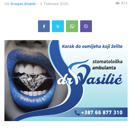
873
Od
Dragan Stojnić
-
2. Februara 2020.