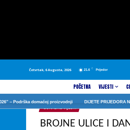
C
Četvrtak, 6 Augusta, 2026
21.6
Prijedor
POČETNA
VIJESTI
C
rška domaćoj proizvodnji
DIJETE PRIJEDORA NOVA GOLM
LOKALNE VIJESTI
BROJNE ULICE I DA