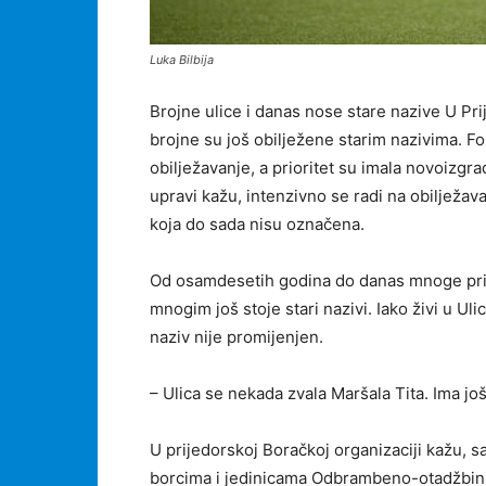
Luka Bilbija
Brojne ulice i danas nose stare nazive U Prij
brojne su još obilježene starim nazivima. F
obilježavanje, a prioritet su imala novoizg
upravi kažu, intenzivno se radi na obilježava
koja do sada nisu označena.
Od osamdesetih godina do danas mnoge prij
mnogim još stoje stari nazivi. Iako živi u U
naziv nije promijenjen.
– Ulica se nekada zvala Maršala Tita. Ima jo
U prijedorskoj Boračkoj organizaciji kažu, s
borcima i jedinicama Odbrambeno-otadžbins