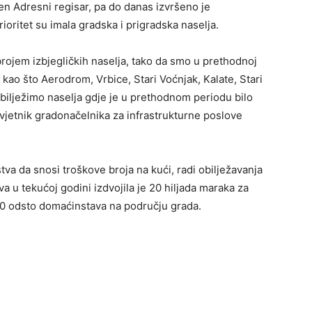
en Adresni regisar, pa do danas izvršeno je
ioritet su imala gradska i prigradska naselja.
brojem izbjegličkih naselja, tako da smo u prethodnoj
ja kao što Aerodrom, Vrbice, Stari Voćnjak, Kalate, Stari
 obilježimo naselja gdje je u prethodnom periodu bilo
avjetnik gradonačelnika za infrastrukturne poslove
a da snosi troškove broja na kući, radi obilježavanja
 u tekućoj godini izdvojila je 20 hiljada maraka za
30 odsto domaćinstava na području grada.