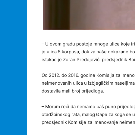
– U ovom gradu postoje mnoge ulice koje iri
je ulica 5.korpusa, dok za naše dokazane bo
istakao je Zoran Predojević, predsjednik Bor
Od 2012. do 2016. godine Komisija za imenova
neimenovanih ulica u izbjegličkim naseljima
dostavila mali broj prijedloga.
– Moram reći da nemamo baš puno prijedlog
otadžbinskog rata, malog Đape za koga se us
predsjednik Komisije za imenovanje neimenov