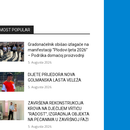
MOST POPULAR
Gradonačelnik obišao izlagače na
manifestaciji “Plodovi ljeta 2026”
– Podrška domaćoj proizvodnji
5. Augusta 2026.
DIJETE PRIJEDORA NOVA
GOLMANSKA LASTA VELEŽA
5. Augusta 2026.
ZAVRŠENA REKONSTRUKCIJA
KROVA NA DJEČIJEM VRTIĆU
“RADOST”, IZGRADNJA OBJEKTA
NA PEĆANIMA U ZAVRŠNOJ FAZI
5. Augusta 2026.