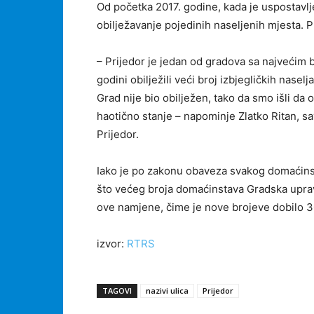
Od početka 2017. godine, kada je uspostavlj
obilježavanje pojedinih naseljenih mjesta. Pr
– Prijedor je jedan od gradova sa najvećim 
godini obilježili veći broj izbjegličkih nasel
Grad nije bio obilježen, tako da smo išli da
haotično stanje – napominje Zlatko Ritan, s
Prijedor.
Iako je po zakonu obaveza svakog domaćinstv
što većeg broja domaćinstava Gradska uprava
ove namjene, čime je nove brojeve dobilo 
izvor:
RTRS
TAGOVI
nazivi ulica
Prijedor