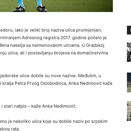
edoru, iako je veliki broj naziva ulica promijenjen,
ormiranjem Adresnog registra 2017. godine počelo je
rađena naselja sa neimenovanim ulicama. U Gradskoj
nju ulica, ali i postavljanju brojeva na domaćinstvima
edorske ulice dobile su nove nazive. Međutim, u
lici kralja Petra Prvog Oslobodioca, Anka Nedimović kaže
š i stari natpis – kaže Anka Nedimović.
amo je nekoliko ulica koje su dobile naziv po srpskim
kog rata.