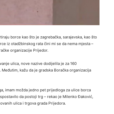
tiraju borce kao što je zagrebačka, sarajevska, kao što
rce iz otadžbinskog rata čini mi se da nema mjesta –
ačke organizacije Prijedor.
nje ulica, nove nazive dodijelila je za 160
. Međutim, kažu da je gradska Boračka organizacija
a, imam možda jedno pet prijedloga za ulice borca
postavilo da postoji trg – rekao je Milenko Đaković,
anih ulica i trgova grada Prijedora.