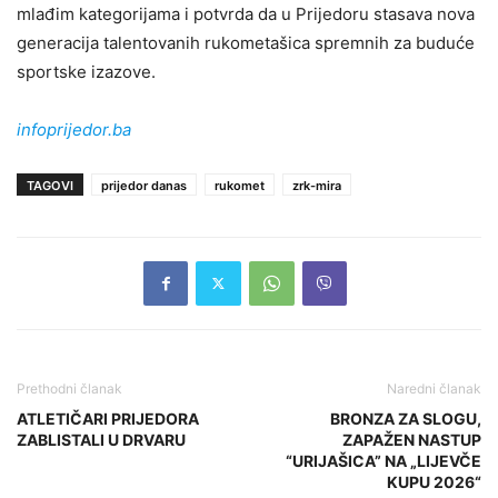
mlađim kategorijama i potvrda da u Prijedoru stasava nova
generacija talentovanih rukometašica spremnih za buduće
sportske izazove.
infoprijedor.ba
TAGOVI
prijedor danas
rukomet
zrk-mira
Prethodni članak
Naredni članak
ATLETIČARI PRIJEDORA
BRONZA ZA SLOGU,
ZABLISTALI U DRVARU
ZAPAŽEN NASTUP
“URIJAŠICA” NA „LIJEVČE
KUPU 2026“