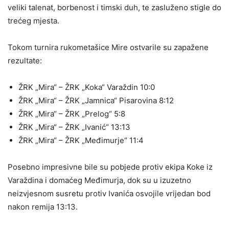
veliki talenat, borbenost i timski duh, te zasluženo stigle do
trećeg mjesta.
Tokom turnira rukometašice Mire ostvarile su zapažene
rezultate:
ŽRK „Mira“ – ŽRK „Koka“ Varaždin 10:0
ŽRK „Mira“ – ŽRK „Jamnica“ Pisarovina 8:12
ŽRK „Mira“ – ŽRK „Prelog“ 5:8
ŽRK „Mira“ – ŽRK „Ivanić“ 13:13
ŽRK „Mira“ – ŽRK „Međimurje“ 11:4
Posebno impresivne bile su pobjede protiv ekipa Koke iz
Varaždina i domaćeg Međimurja, dok su u izuzetno
neizvjesnom susretu protiv Ivanića osvojile vrijedan bod
nakon remija 13:13.