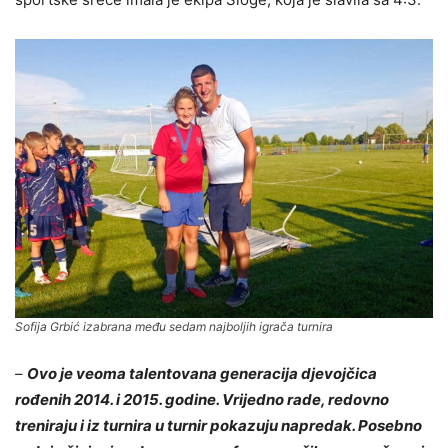
Sofija Grbić izabrana među sedam najboljih igrača turnira
–
Ovo je veoma talentovana generacija djevojčica
rođenih 2014. i 2015. godine. Vrijedno rade, redovno
treniraju i iz turnira u turnir pokazuju napredak. Posebno