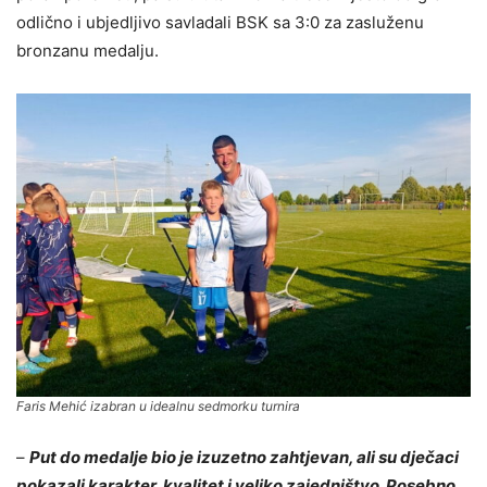
odlično i ubjedljivo savladali BSK sa 3:0 za zasluženu
bronzanu medalju.
Faris Mehić izabran u idealnu sedmorku turnira
–
Put do medalje bio je izuzetno zahtjevan, ali su dječaci
pokazali karakter, kvalitet i veliko zajedništvo. Posebno