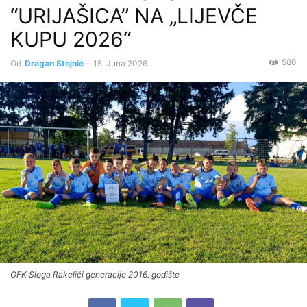
“URIJAŠICA” NA „LIJEVČE
KUPU 2026“
580
Od
Dragan Stojnić
-
15. Juna 2026.
OFK Sloga Rakelići generacije 2016. godište