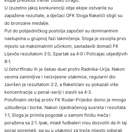
klupe predvodi trener Duško Dragić.
U izuzetno jakoj konkurenciji obje ekipe ostvarile su
zapažene rezultate, a dječaci OFK Sloga Rakelići stigli su
do bronzane medalje.
Put do pobjedničkog postolja započeli su dominantnim
nastupima u grupnoj fazi takmičenja. Sloga je osvojila prvo
mjesto sa maksimalnim učinkom, savladavši domaći FK
Lijevče rezultatom 2:0, Spartak sa 4:0 i Policajac ubjedljivih
8:1.
U četvrtfinalu ih je čekao duel protiv Radnika-Urija. Nakon
veoma zanimljive i neizvjesne utakmice, regularni dio
završen je rezultatom 2:2, a Rakelićani su pokazali više
koncentracije u penal-seriji i slavili sa 4:3.
Polufinalni okršaj protiv FK Rudar-Prijedor donio je mnogo
uzbuđenja i borbe. Nakon izjednačenog susreta i rezultata
1:1, Sloga je primila pogodak u samom finišu meča i
poražena sa 2:1. Ipak, mladi fudbaleri nisu dozvolili da ih taj
poraz poremeti, pa su u utakmici za treće mjesto odigrali