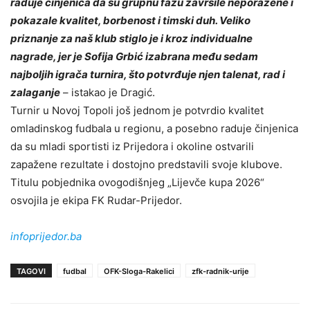
raduje činjenica da su grupnu fazu završile neporažene i
pokazale kvalitet, borbenost i timski duh. Veliko
priznanje za naš klub stiglo je i kroz individualne
nagrade, jer je Sofija Grbić izabrana među sedam
najboljih igrača turnira, što potvrđuje njen talenat, rad i
zalaganje
– istakao je Dragić.
Turnir u Novoj Topoli još jednom je potvrdio kvalitet
omladinskog fudbala u regionu, a posebno raduje činjenica
da su mladi sportisti iz Prijedora i okoline ostvarili
zapažene rezultate i dostojno predstavili svoje klubove.
Titulu pobjednika ovogodišnjeg „Lijevče kupa 2026“
osvojila je ekipa FK Rudar-Prijedor.
infoprijedor.ba
TAGOVI
fudbal
OFK-Sloga-Rakelici
zfk-radnik-urije