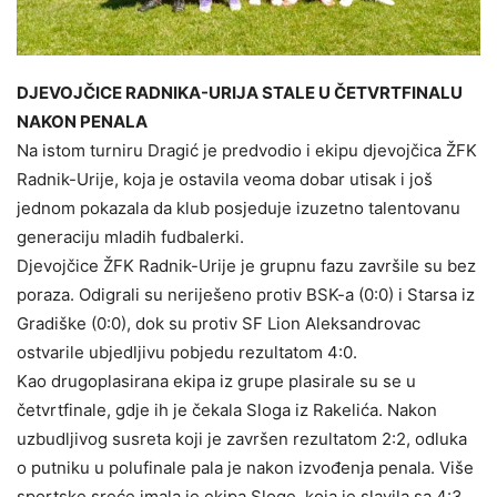
DJEVOJČICE RADNIKA-URIJA STALE U ČETVRTFINALU
NAKON PENALA
Na istom turniru Dragić je predvodio i ekipu djevojčica ŽFK
Radnik-Urije, koja je ostavila veoma dobar utisak i još
jednom pokazala da klub posjeduje izuzetno talentovanu
generaciju mladih fudbalerki.
Djevojčice ŽFK Radnik-Urije je grupnu fazu završile su bez
poraza. Odigrali su neriješeno protiv BSK-a (0:0) i Starsa iz
Gradiške (0:0), dok su protiv SF Lion Aleksandrovac
ostvarile ubjedljivu pobjedu rezultatom 4:0.
Kao drugoplasirana ekipa iz grupe plasirale su se u
četvrtfinale, gdje ih je čekala Sloga iz Rakelića. Nakon
uzbudljivog susreta koji je završen rezultatom 2:2, odluka
o putniku u polufinale pala je nakon izvođenja penala. Više
sportske sreće imala je ekipa Sloge, koja je slavila sa 4:3.