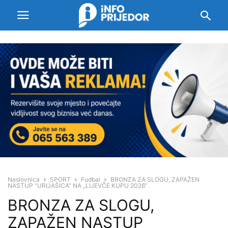
Naslovnica
SPORT
Fudbal
BRONZA ZA SLOGU, ZAPAŽEN
NASTUP “URIJAŠICA” NA „LIJEVČE KUPU 2026“
BRONZA ZA SLOGU,
ZAPAŽEN NASTUP