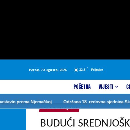
C
Petak, 7 Augusta, 2026
32.3
Prijedor
POČETNA
VIJESTI
C
avio prema Njemačkoj
Održana 18. redovna sjednica Skupšt
LOKALNE VIJESTI
BUDUĆI SREDNJOŠKO