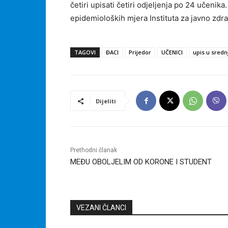
četiri upisati četiri odjeljenja po 24 učenik
epidemioloških mjera Instituta za javno zdr
TAGOVI
ĐACI
Prijedor
UČENICI
upis u sredn
Dijeliti
Prethodni članak
MEĐU OBOLJELIM OD KORONE I STUDENT
VEZANI ČLANCI