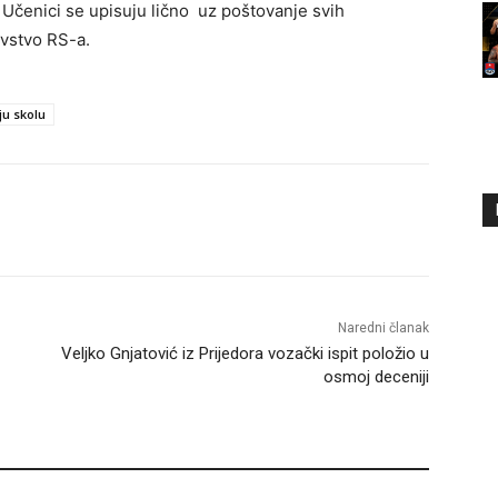
a. Učenici se upisuju lično uz poštovanje svih
avstvo RS-a.
ju skolu
Naredni članak
Veljko Gnjatović iz Prijedora vozački ispit položio u
osmoj deceniji