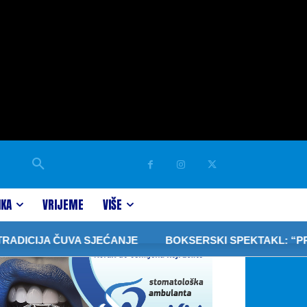
IKA
VRIJEME
VIŠE
ICIJA ČUVA SJEĆANJE
BOKSERSKI SPEKTAKL: “PRIJED