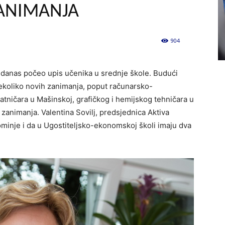
ZANIMANJA
904
0
a danas počeo upis učenika u srednje škole. Budući
nekoliko novih zanimanja, poput računarsko-
alatničara u Mašinskoj, grafičkog i hemijskog tehničara u
 zanimanja. Valentina Sovilj, predsjednica Aktiva
pominje i da u Ugostiteljsko-ekonomskoj školi imaju dva