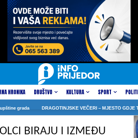
RNA HRONIKA
DRUŠTVO
KULTURA
SPORT
POLIT
ine grada
DRAGOTINJSKE VEČERI – MJESTO GDJE TRAD
LCI BIRAJU I IZMEĐU