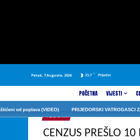
C
Petak, 7 Augusta, 2026
21.7
Prijedor
POČETNA
VIJESTI
C
eni od poplava (VIDEO)
PRIJEDORSKI VATROGASCI ZABRA
I Z B O R I
CENZUS PREŠLO 10 