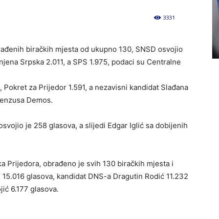
3331
0
brađenih biračkih mjesta od ukupno 130, SNSD osvojio
njena Srpska 2.011, a SPS 1.975, podaci su Centralne
, Pokret za Prijedor 1.591, a nezavisni kandidat Slađana
 cenzusa Demos.
svojio je 258 glasova, a slijedi Edgar Iglić sa dobijenih
a Prijedora, obrađeno je svih 130 biračkih mjesta i
e 15.016 glasova, kandidat DNS-a Dragutin Rodić 11.232
jić 6.177 glasova.