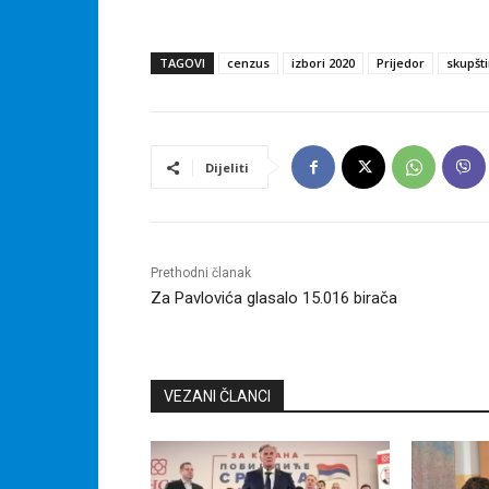
TAGOVI
cenzus
izbori 2020
Prijedor
skupšt
Dijeliti
Prethodni članak
Za Pavlovića glasalo 15.016 birača
VEZANI ČLANCI