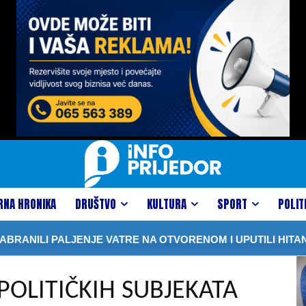
RNA HRONIKA
DRUŠTVO
KULTURA
SPORT
POLIT
NILI PALJENJE VATRE NA OTVORENOM I UPUTILI HITAN A
POLITIČKIH SUBJEKATA