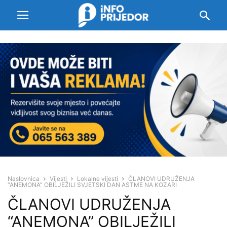
Naslovnica
Vijesti
Lokalne vijesti
ČLANOVI UDRUŽENJA
“ANEMONA” OBILJEŽILI SVJETSKI DAN ASTME NA KOZARI
ČLANOVI UDRUŽENJA
“ANEMONA” OBILJEŽILI