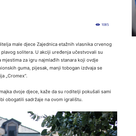
1085
0
itelja male djece Zajednica etažnih vlasnika crvenog
i plavog solitera. U akciji uređenja učestvovali su
sa mjestima za igru najmlađih stanara koji ovdje
nskih guma, pijesak, manji tobogan izdvaja se
ija „Cromex“.
majka dvoje djece, kaže da su roditelji pokušali sami
i obogatili sadržaje na ovom igralištu.