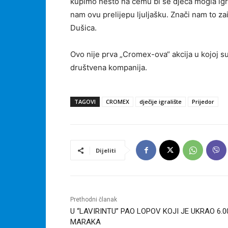
kupimo nešto na čemu bi se djeca mogla igra
nam ovu prelijepu ljuljašku. Znači nam to za
Dušica.
Ovo nije prva „Cromex-ova“ akcija u kojoj 
društvena kompanija.
TAGOVI
CROMEX
dječije igralište
Prijedor
Dijeliti
Prethodni članak
U “LAVIRINTU” PAO LOPOV KOJI JE UKRAO 6.0
MARAKA