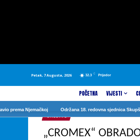
C
Petak, 7 Augusta, 2026
32.3
Prijedor
POČETNA
VIJESTI
C
 prema Njemačkoj
Održana 18. redovna sjednica Skupštine g
DRUŠTVO
„CROMEX“ OBRADO