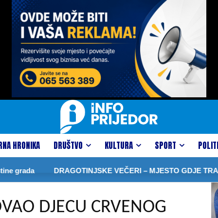
RNA HRONIKA
DRUŠTVO
KULTURA
SPORT
POLIT
rada
DRAGOTINJSKE VEČERI – MJESTO GDJE TRADICIJ
VAO DJECU CRVENOG