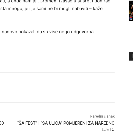
ti, a onda nam je „Cromex“ izašao u susret i donirao
ista mnogo, jer je sami ne bi mogli nabaviti – kaže
su nanovo pokazali da su više nego odgovorna
Naredni članak
00
“ŠA FEST” I “ŠA ULICA” POMJERENI ZA NAREDNO
LJETO