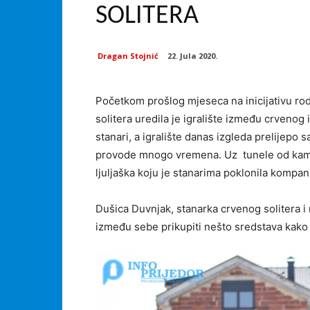
SOLITERA
Dragan Stojnić
22. Jula 2020.
Početkom prošlog mjeseca na inicijativu rod
solitera uredila je igralište između crvenog 
stanari, a igralište danas izgleda prelijepo 
provode mnogo vremena. Uz tunele od kamio
ljuljaška koju je stanarima poklonila kompan
Dušica Duvnjak, stanarka crvenog solitera i 
između sebe prikupiti nešto sredstava kako b