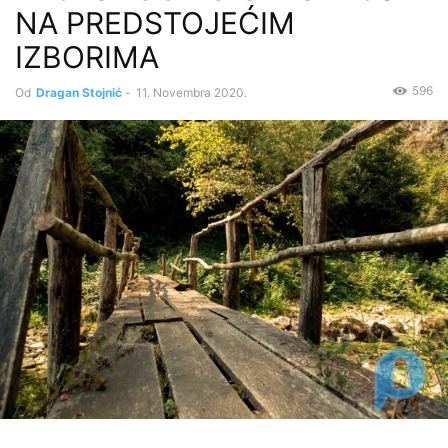
NA PREDSTOJEĆIM
IZBORIMA
596
Od
Dragan Stojnić
-
11. Novembra 2020.