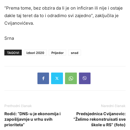
“Prema tome, bez obzira da li je on inficiran ili nije i ostaje
dakle taj teret da to i odradimo svi zajedno”, zaključila je
Cvijanovićeva.
Srna
TAGOVI
izbori 2020
Prijedor
snsd
Prethodni članak
Naredni članak
Rodić: “DNS-u je ekonomija i
Predsjednica Cvijanovic:
zapošljavnje u vrhu svih
“Želimo rekonstruisati sve
prioriteta”
škole u RS” (foto)