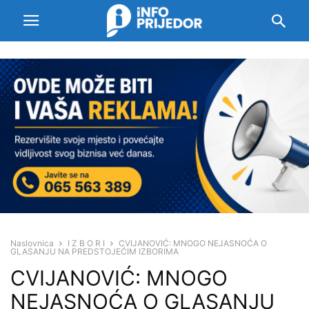
Naslovnica
I Z B O R I
CVIJANOVIĆ: MNOGO NEJASNOĆA O
GLASANJU NA PREDSTOJEĆIM IZBORIMA
CVIJANOVIĆ: MNOGO
NEJASNOĆA O GLASANJU