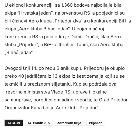
U ekipnoj konkurenciji sa 1.360 bodova najbolja je bila
ekipa “Hrvatska jedan”, na prvenstvu RS-a pobjednici su
bili članovi Aero kluba „Prijedor dva“ a u konkurenciji BiH-a
ekipa „Aero kluba Bihać jedan“. U pojedinačnoj
konkurenciji RS-a pobijedio je Damir Dračić, član Aero
kluba „Prijedor“, a BiH-a Ibrahim Topić, član Aero kluba
„Bihać jedan“.
Ovogodišnji 14. po redu Blanik kup u Prijedoru je okupio
preko 40 jedriličara iz 13 ekipa iz šest zemalja koji su se
takmičili u preciznom slijetanju. Kup su podržala dva
resorna ministarstva Vlade RS, uprave i lokalne
samouprave, porodice omladine i sporta, te Grad Prijedor.
Organizator Kupa bio je Aero klub „Prijedor“.
TAGOVI
14. Blanik kup
aerodrom urije
Prijedor