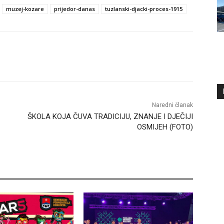
muzej-kozare
prijedor-danas
tuzlanski-djacki-proces-1915
Naredni članak
ŠKOLA KOJA ČUVA TRADICIJU, ZNANJE I DJEČIJI
OSMIJEH (FOTO)