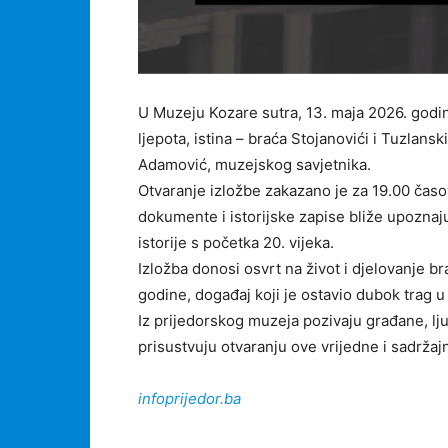
U Muzeju Kozare sutra, 13. maja 2026. godi
ljepota, istina – braća Stojanovići i Tuzlan
Adamović, muzejskog savjetnika.
Otvaranje izložbe zakazano je za 19.00 časov
dokumente i istorijske zapise bliže upoznaj
istorije s početka 20. vijeka.
Izložba donosi osvrt na život i djelovanje br
godine, događaj koji je ostavio dubok trag 
Iz prijedorskog muzeja pozivaju građane, ljubi
prisustvuju otvaranju ove vrijedne i sadržaj
infoprijedor.ba