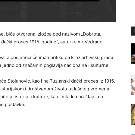
ne, biće otvorena izložba pod nazivom „Dobrota,
ski đački proces 1915. godine“, autorke mr Vedrane
a, a posjetioci će imati priliku da kroz arhivsku građu,
u jedno od značajnih poglavlja nacionalne i kulturne
aće Stojanović, kao i na Tuzlanski đački proces iz 1915.
u istorijskom i društvenom životu tadašnjeg vremena.
telje istorije i kulture, kao i mlade naraštaje, da
ne postavke.