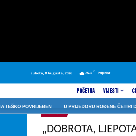
C
Subota, 8 Augusta, 2026
25.3
Prijedor
POČETNA
VIJESTI
C
EŠKO POVRIJEĐEN
U PRIJEDORU ROĐENE ČETIRI DJEV
KULTURA
„DOBROTA, LJEPOTA