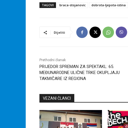
TAGOVI
braca-stojanovic
dobrota-ljepota-istina
Dijeliti
Prethodni članak
PRIJEDOR SPREMAN ZA SPEKTAKL: 65.
MEĐUNARODNE ULIČNE TRKE OKUPLJAJU
TAKMIČARE IZ REGIONA
VEZANI ČLANCI