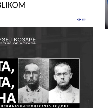
BLIKOM
684
0