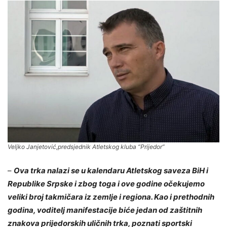
Veljko Janjetović,predsjednik Atletskog kluba “Prijedor”
–
Ova trka nalazi se u kalendaru Atletskog saveza BiH i
Republike Srpske i zbog toga i ove godine očekujemo
veliki broj takmičara iz zemlje i regiona. Kao i prethodnih
godina, voditelj manifestacije biće jedan od zaštitnih
znakova prijedorskih uličnih trka, poznati sportski