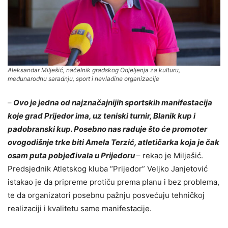
Aleksandar Milješić, načelnik gradskog Odjeljenja za kulturu,
međunarodnu saradnju, sport i nevladine organizacije
–
Ovo je jedna od najznačajnijih sportskih manifestacija
koje grad Prijedor ima, uz teniski turnir, Blanik kup i
padobranski kup. Posebno nas raduje što će promoter
ovogodišnje trke biti Amela Terzić, atletičarka koja je čak
osam puta pobjeđivala u Prijedoru
– rekao je Milješić.
Predsjednik Atletskog kluba “Prijedor” Veljko Janjetović
istakao je da pripreme protiču prema planu i bez problema,
te da organizatori posebnu pažnju posvećuju tehničkoj
realizaciji i kvalitetu same manifestacije.