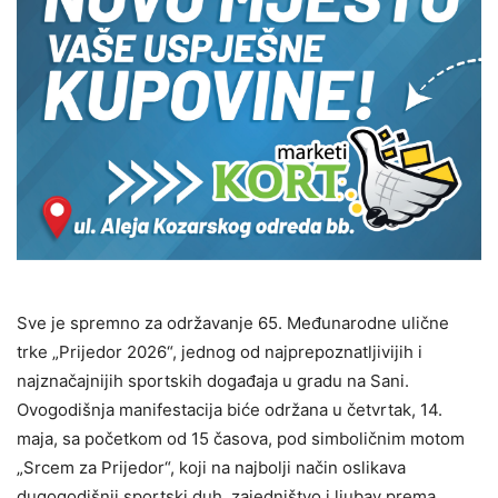
Sve je spremno za održavanje 65. Međunarodne ulične
trke „Prijedor 2026“, jednog od najprepoznatljivijih i
najznačajnijih sportskih događaja u gradu na Sani.
Ovogodišnja manifestacija biće održana u četvrtak, 14.
maja, sa početkom od 15 časova, pod simboličnim motom
„Srcem za Prijedor“, koji na najbolji način oslikava
dugogodišnji sportski duh, zajedništvo i ljubav prema