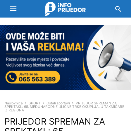
Naslovnica
SPORT
Ostali sportovi
PRIJEDOR SPREMAN ZA
SPEKTAKL: 65. MEĐUNARODNE ULIČNE TRKE OKUPLJAJU TAKMIČARE
IZ REGIONA
PRIJEDOR SPREMAN ZA