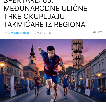
SPEKTAKL: 65.
MEĐUNARODNE ULIČNE
TRKE OKUPLJAJU
TAKMIČARE IZ REGIONA
926
Od
Dragan Stojnić
-
12. Maja 2026.