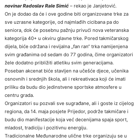
novinar Radoslav Rale Simić
– rekao je Janjetović.
On je dodao da će i ove godine biti organizovane trke za
sve uzrasne kategorije, od najmlađih cicibana pa do
seniora, dok će posebnu pažnju privući nova veteranska
kategorija 40+ u okviru glavne trke. Pored takmičarskog
dijela, biće održana i revijalna „fan ran“ trka namijenjena
svim građanima od sedam do 77 godina, čime organizatori
žele dodatno približiti atletiku svim generacijama.
Poseban akcenat biće stavljen na učešće djece, učenika
osnovnih i srednjih škola, ali i rekreativaca koji će imati
priliku da budu dio jedinstvene sportske atmosfere u
centru grada.
Organizatori su pozvali sve sugrađane, ali i goste iz cijelog
regiona, da 14. maja posjete Prijedor, podrže takmičare i
budu dio manifestacije koja već decenijama spaja sport,
mladost, tradiciju i pozitivnu energiju.
Tradicionalne Međunarodne ulične trke organizuju se u