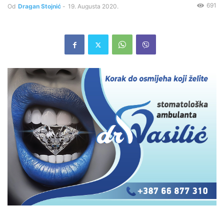
691
Od
Dragan Stojnić
-
19. Augusta 2020.