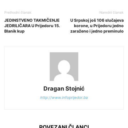
Prethodni članak
Naredni članak
JEDINSTVENO TAKMIČENJE
U Srpskoj još 106 slučajeva
JEDRILIČARA U Prijedoru 15.
korone, u Prijedoru jedno
Blanik kup
zaraženo i jedno preminulo
Dragan Stojnić
http://www.infoprijedor.ba
POVEZANI ČLANCI