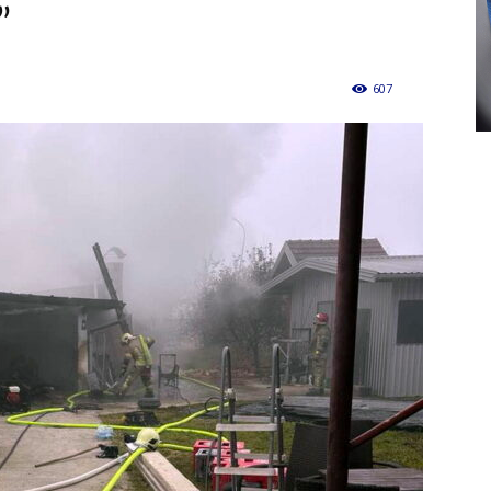
”
607
0