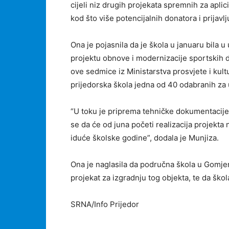
cijeli niz drugih projekata spremnih za aplic
kod što više potencijalnih donatora i prija
Ona je pojasnila da je škola u januaru bila
projektu obnove i modernizacije sportskih d
ove sedmice iz Ministarstva prosvjete i kult
prijedorska škola jedna od 40 odabranih za 
“U toku je priprema tehničke dokumentacije
se da će od juna početi realizacija projekta 
iduće školske godine”, dodala je Munjiza.
Ona je naglasila da područna škola u Gomjen
projekat za izgradnju tog objekta, te da ško
SRNA/Info Prijedor