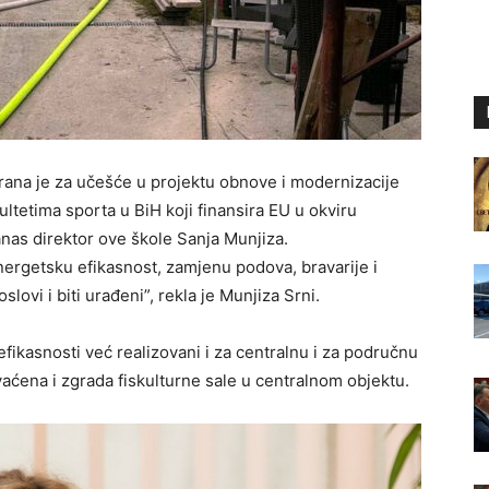
rana je za učešće u projektu obnove i modernizacije
ltetima sporta u BiH koji finansira EU u okviru
danas direktor ove škole Sanja Munjiza.
nergetsku efikasnost, zamjenu podova, bravarije i
lovi i biti urađeni”, rekla je Munjiza Srni.
efikasnosti već realizovani i za centralnu i za područnu
hvaćena i zgrada fiskulturne sale u centralnom objektu.