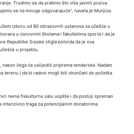
iranje. Trudimo se da pratimo što više javnih poziva
vljujemo se na mnoge odgovarajuće”, navela je Munjiza.
 u užem izboru od 80 obrazovnih ustanova za učešće u
vorana u osnovnim školama i fakultetima sporta i da je
ure Republike Srpske stigla potvrda da je ova
učešće u projektu.
, nakon čega će uslijediti priprema tenderske. Nadam
na terenu i da bi radovi mogli biti okončani do početka
ici nema fiskulturnu salu uopšte i da postoji spreman
la intenzivno traga za potencijalnim donatorima.