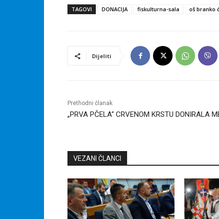
TAGOVI
DONACIJA
fiskulturna-sala
oš branko 
Dijeliti
Prethodni članak
„PRVA PČELA“ CRVENOM KRSTU DONIRALA M
VEZANI ČLANCI