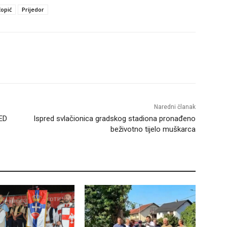
ćopić
Prijedor
Naredni članak
ED
Ispred svlačionica gradskog stadiona pronađeno
beživotno tijelo muškarca