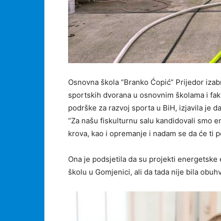
Osnovna škola “Branko Ćopić” Prijedor izab
sportskih dvorana u osnovnim školama i faku
podrške za razvoj sporta u BiH, izjavila je 
“Za našu fiskulturnu salu kandidovali smo e
krova, kao i opremanje i nadam se da će ti pos
Ona je podsjetila da su projekti energetske 
školu u Gomjenici, ali da tada nije bila obu