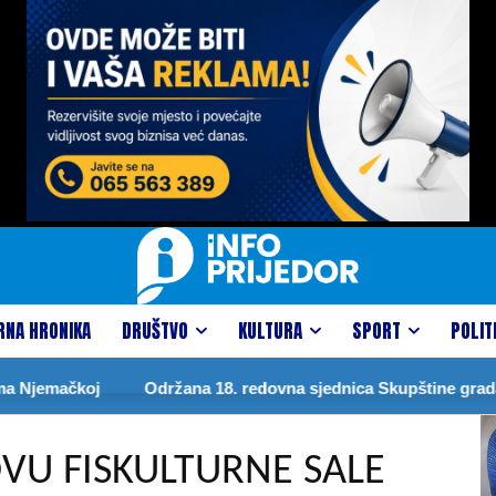
RNA HRONIKA
DRUŠTVO
KULTURA
SPORT
POLIT
ačkoj
Održana 18. redovna sjednica Skupštine grada
D
VU FISKULTURNE SALE