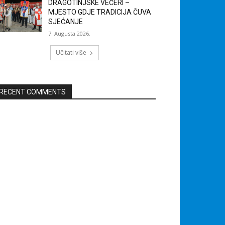
DRAGOTINJSKE VEČERI –
MJESTO GDJE TRADICIJA ČUVA
SJEĆANJE
7. Augusta 2026.
Učitati više
RECENT COMMENTS