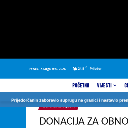
C
Petak, 7 Augusta, 2026
24.8
Prijedor
POČETNA
VIJESTI
C
ijedorčanin zaboravio suprugu na granici i nastavio prema Njem
LOKALNE VIJESTI
DONACIJA ZA OBNO