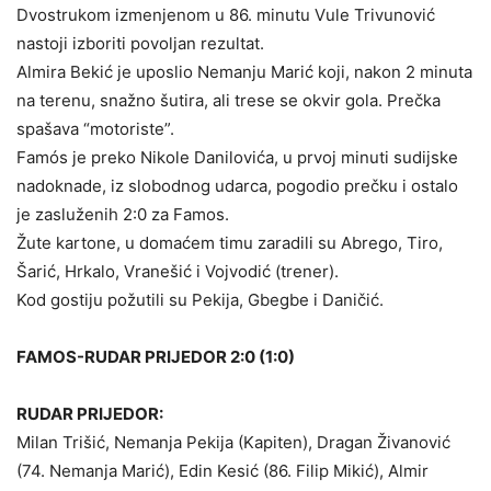
Dvostrukom izmenjenom u 86. minutu Vule Trivunović
nastoji izboriti povoljan rezultat.
Almira Bekić je uposlio Nemanju Marić koji, nakon 2 minuta
na terenu, snažno šutira, ali trese se okvir gola. Prečka
spašava “motoriste”.
Famós je preko Nikole Danilovića, u prvoj minuti sudijske
nadoknade, iz slobodnog udarca, pogodio prečku i ostalo
je zasluženih 2:0 za Famos.
Žute kartone, u domaćem timu zaradili su Abrego, Tiro,
Šarić, Hrkalo, Vranešić i Vojvodić (trener).
Kod gostiju požutili su Pekija, Gbegbe i Daničić.
FAMOS-RUDAR PRIJEDOR 2:0 (1:0)
RUDAR PRIJEDOR:
Milan Trišić, Nemanja Pekija (Kapiten), Dragan Živanović
(74. Nemanja Marić), Edin Kesić (86. Filip Mikić), Almir