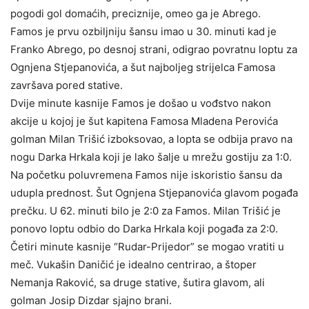
pogodi gol domaćih, preciznije, omeo ga je Abrego.
Famos je prvu ozbiljniju šansu imao u 30. minuti kad je
Franko Abrego, po desnoj strani, odigrao povratnu loptu za
Ognjena Stjepanovića, a šut najboljeg strijelca Famosa
završava pored stative.
Dvije minute kasnije Famos je došao u vođstvo nakon
akcije u kojoj je šut kapitena Famosa Mladena Perovića
golman Milan Trišić izboksovao, a lopta se odbija pravo na
nogu Darka Hrkala koji je lako šalje u mrežu gostiju za 1:0.
Na početku poluvremena Famos nije iskoristio šansu da
udupla prednost. Šut Ognjena Stjepanovića glavom pogađa
prečku. U 62. minuti bilo je 2:0 za Famos. Milan Trišić je
ponovo loptu odbio do Darka Hrkala koji pogađa za 2:0.
Četiri minute kasnije “Rudar-Prijedor” se mogao vratiti u
meč. Vukašin Daničić je idealno centrirao, a štoper
Nemanja Raković, sa druge stative, šutira glavom, ali
golman Josip Dizdar sjajno brani.