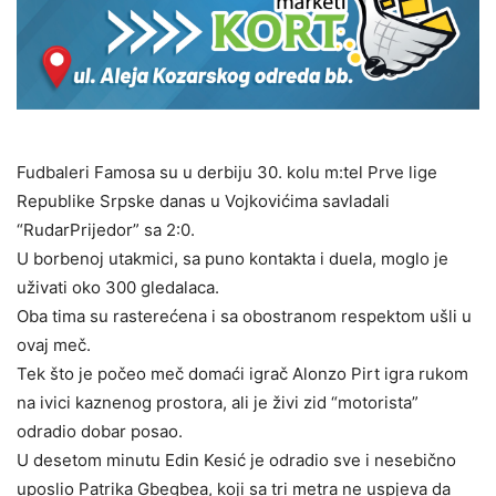
Fudbaleri Famosa su u derbiju 30. kolu m:tel Prve lige
Republike Srpske danas u Vojkovićima savladali
“RudarPrijedor” sa 2:0.
U borbenoj utakmici, sa puno kontakta i duela, moglo je
uživati oko 300 gledalaca.
Oba tima su rasterećena i sa obostranom respektom ušli u
ovaj meč.
Tek što je počeo meč domaći igrač Alonzo Pirt igra rukom
na ivici kaznenog prostora, ali je živi zid “motorista”
odradio dobar posao.
U desetom minutu Edin Kesić je odradio sve i nesebično
uposlio Patrika Gbegbea, koji sa tri metra ne uspjeva da