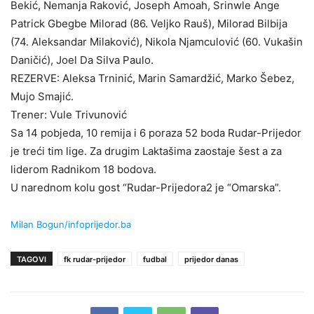
Bekić, Nemanja Raković, Joseph Amoah, Srinwle Ange
Patrick Gbegbe Milorad (86. Veljko Rauš), Milorad Bilbija
(74. Aleksandar Milaković), Nikola Njamculović (60. Vukašin
Daničić), Joel Da Silva Paulo.
REZERVE: Aleksa Trninić, Marin Samardžić, Marko Šebez,
Mujo Smajić.
Trener: Vule Trivunović
Sa 14 pobjeda, 10 remija i 6 poraza 52 boda Rudar-Prijedor
je treći tim lige. Za drugim Laktašima zaostaje šest a za
liderom Radnikom 18 bodova.
U narednom kolu gost “Rudar-Prijedora2 je “Omarska”.
Milan Bogun/infoprijedor.ba
TAGOVI
fk rudar-prijedor
fudbal
prijedor danas