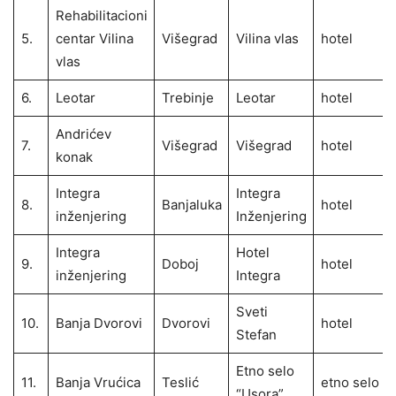
Rehabilitacioni
5.
centar Vilina
Višegrad
Vilina vlas
hotel
vlas
6.
Leotar
Trebinje
Leotar
hotel
Andrićev
7.
Višegrad
Višegrad
hotel
konak
Integra
Integra
8.
Banjaluka
hotel
inženjering
Inženjering
Integra
Hotel
9.
Doboj
hotel
inženjering
Integra
Sveti
10.
Banja Dvorovi
Dvorovi
hotel
Stefan
Etno selo
11.
Banja Vrućica
Teslić
etno selo
“Usora”