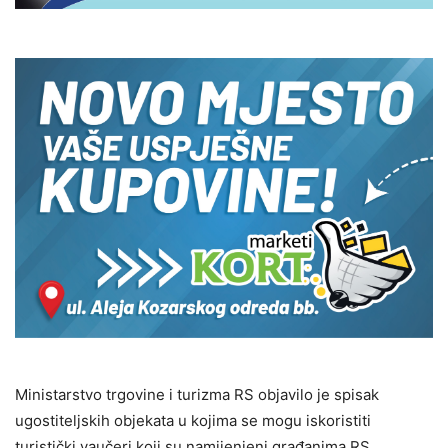
Ministarstvo trgovine i turizma RS objavilo je spisak
ugostiteljskih objekata u kojima se mogu iskoristiti
turistički vaučeri koji su namijenjeni građanima RS.