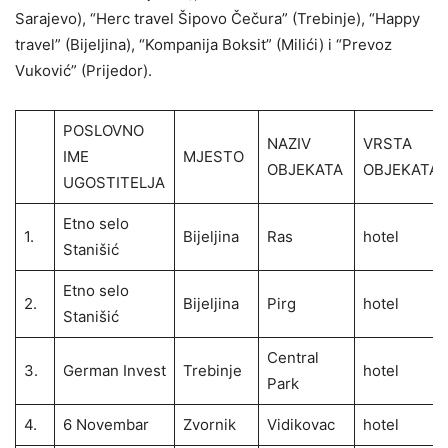
Sarajevo), “Herc travel Šipovo Čečura” (Trebinje), “Happy
travel” (Bijeljina), “Kompanija Boksit” (Milići) i “Prevoz
Vuković” (Prijedor).
POSLOVNO
NAZIV
VRSTA
IME
MJESTO
OBJEKATA
OBJEKATA
UGOSTITELJA
Etno selo
1.
Bijeljina
Ras
hotel
Stanišić
Etno selo
2.
Bijeljina
Pirg
hotel
Stanišić
Central
3.
German Invest
Trebinje
hotel
Park
4.
6 Novembar
Zvornik
Vidikovac
hotel