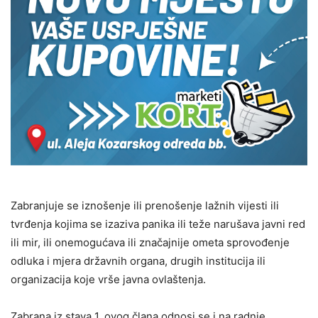
Zabranjuje se iznošenje ili prenošenje lažnih vijesti ili
tvrđenja kojima se izaziva panika ili teže narušava javni red
ili mir, ili onemogućava ili značajnije ometa sprovođenje
odluka i mjera državnih organa, drugih institucija ili
organizacija koje vrše javna ovlaštenja.
Zabrana iz stava 1. ovog člana odnosi se i na radnje