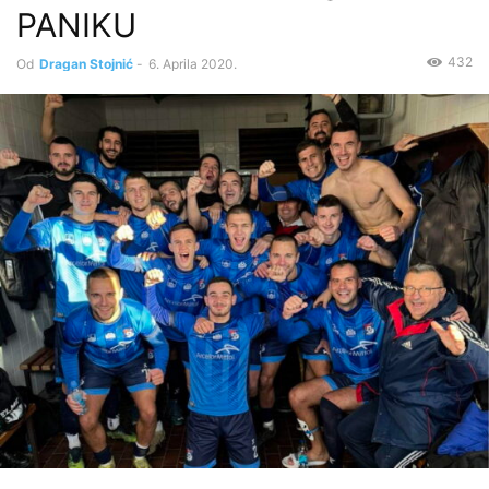
PANIKU
432
Od
Dragan Stojnić
-
6. Aprila 2020.