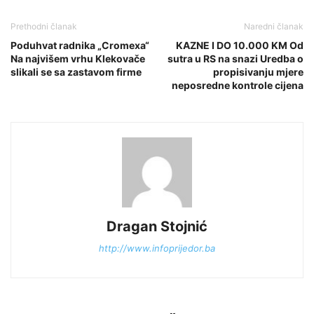
Prethodni članak
Naredni članak
Poduhvat radnika „Cromexa“
KAZNE I DO 10.000 KM Od
Na najvišem vrhu Klekovače
sutra u RS na snazi Uredba o
slikali se sa zastavom firme
propisivanju mjere
neposredne kontrole cijena
Dragan Stojnić
http://www.infoprijedor.ba