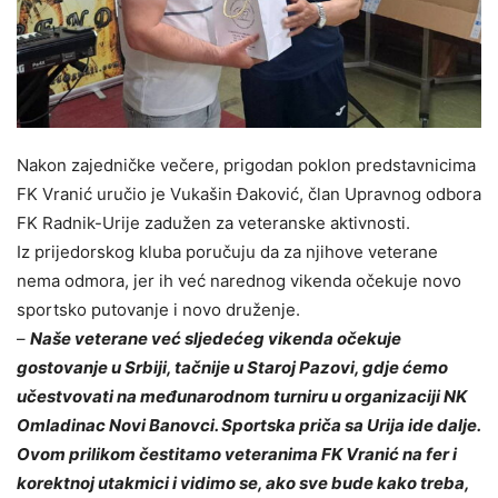
Nakon zajedničke večere, prigodan poklon predstavnicima
FK Vranić uručio je Vukašin Đaković, član Upravnog odbora
FK Radnik-Urije zadužen za veteranske aktivnosti.
Iz prijedorskog kluba poručuju da za njihove veterane
nema odmora, jer ih već narednog vikenda očekuje novo
sportsko putovanje i novo druženje.
–
Naše veterane već sljedećeg vikenda očekuje
gostovanje u Srbiji, tačnije u Staroj Pazovi, gdje ćemo
učestvovati na međunarodnom turniru u organizaciji NK
Omladinac Novi Banovci. Sportska priča sa Urija ide dalje.
Ovom prilikom čestitamo veteranima FK Vranić na fer i
korektnoj utakmici i vidimo se, ako sve bude kako treba,