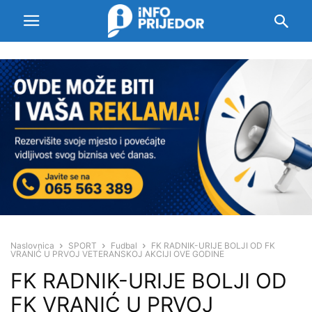
Naslovnica
SPORT
Fudbal
FK RADNIK-URIJE BOLJI OD FK
VRANIĆ U PRVOJ VETERANSKOJ AKCIJI OVE GODINE
FK RADNIK-URIJE BOLJI OD
FK VRANIĆ U PRVOJ