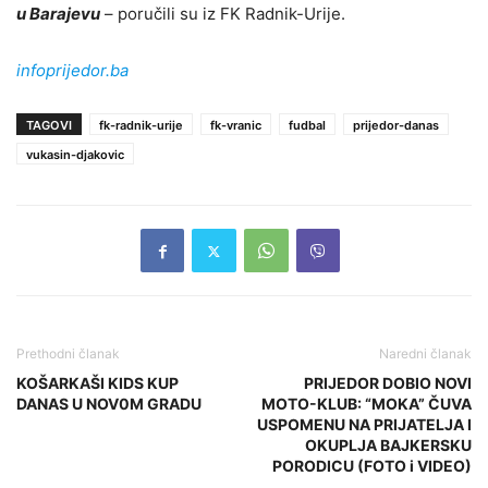
u Barajevu
– poručili su iz FK Radnik-Urije.
infoprijedor.ba
TAGOVI
fk-radnik-urije
fk-vranic
fudbal
prijedor-danas
vukasin-djakovic
Prethodni članak
Naredni članak
KOŠARKAŠI KIDS KUP
PRIJEDOR DOBIO NOVI
DANAS U NOV0M GRADU
MOTO-KLUB: “MOKA” ČUVA
USPOMENU NA PRIJATELJA I
OKUPLJA BAJKERSKU
PORODICU (FOTO i VIDEO)