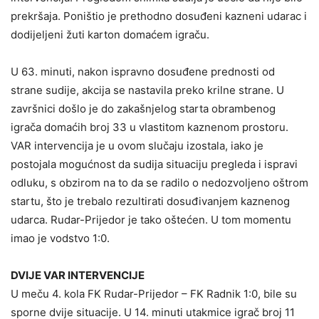
prekršaja. Poništio je prethodno dosuđeni kazneni udarac i
dodijeljeni žuti karton domaćem igraču.
U 63. minuti, nakon ispravno dosuđene prednosti od
strane sudije, akcija se nastavila preko krilne strane. U
završnici došlo je do zakašnjelog starta obrambenog
igrača domaćih broj 33 u vlastitom kaznenom prostoru.
VAR intervencija je u ovom slučaju izostala, iako je
postojala mogućnost da sudija situaciju pregleda i ispravi
odluku, s obzirom na to da se radilo o nedozvoljeno oštrom
startu, što je trebalo rezultirati dosuđivanjem kaznenog
udarca. Rudar-Prijedor je tako oštećen. U tom momentu
imao je vodstvo 1:0.
DVIJE VAR INTERVENCIJE
U meču 4. kola FK Rudar-Prijedor – FK Radnik 1:0, bile su
sporne dvije situacije. U 14. minuti utakmice igrač broj 11