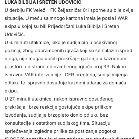
LUKA BILBIJA I SRETEN UDOVIČIĆ
U derbiju FK Velež – FK Željezničar 0:1 sporne su bile dvije
situacije. U meču sa mnogo kartona imala je posla i WAR
ekipa u kojoj su bili Prijedorčani Luka Bilbija i Sreten
Udovičić.
U 6. minuti utakmice, iako je sudija bio u očekivanoj
poziciji, zbog odbrambenih igrača koji su se nalazili ispred
njega, nije mogao uočiti prekršaj – gaženje u kaznenom
prostoru od strane odbrambenog igrača broj 33. Nakon
ispravne VAR intervencije i OFR pregleda, sudija mijenja
odluku te ispravno dosuđuje kazneni udarac za domaću
ekipu.
U 27. minuti utakmice, nakon ispravno dosuđenog
prekršaja i brze reakcije gostujuće ekipe prilikom
izvođenja, sudija je brzopleto donio odluku bez
konsultacije s ostatkom sudijskog tima. Situaciju
sprječavanja izgledne prilike za postizanje pogotka