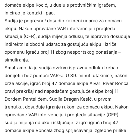
domaće ekipe Kocić, u duelu s protivničkim igračem,
inicirao je kontakt i pao.
Sudija je pogrešno! dosudio kazneni udarac za domaću
ekipu. Nakon opravdane VAR intervencije i pregleda
situacije (OFR), sudija mijenja odluku, te ispravno dosuđuje
indirektni slobodni udarac za gostujuću ekipu i izriče
opomenu igraču broj 11 zbog nesportskog ponašanja –
simuliranja.
Smatramo da je sudija ovakvu ispravnu odluku trebao
donijeti i bez pomoći VAR-a. U 39. minuti utakmice, nakon
brze akcije, igrač broj 47 domaće ekipe Alvari River Roncal
pravi prekršaj nad napadačem gostujuće ekipe broj 11
Đorđem Pantelićem. Sudija Dragan Kesić, u prvom
trenutku, dosuđuje igranje rukom za domaću ekipu. Nakon
opravdane VAR intervencije i pregleda situacije (OFR),
sudija mijenja odluku i isključuje iz igre igrača broj 47
domaće ekipe Roncala zbog sprječavanja izgledne prilike