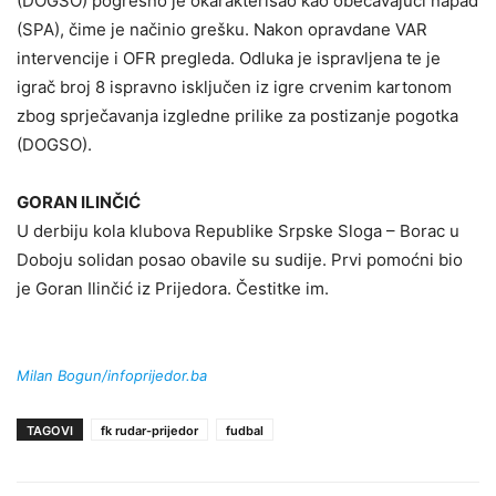
(DOGSO) pogrešno je okarakterisao kao obećavajući napad
(SPA), čime je načinio grešku. Nakon opravdane VAR
intervencije i OFR pregleda. Odluka je ispravljena te je
igrač broj 8 ispravno isključen iz igre crvenim kartonom
zbog sprječavanja izgledne prilike za postizanje pogotka
(DOGSO).
GORAN ILINČIĆ
U derbiju kola klubova Republike Srpske Sloga – Borac u
Doboju solidan posao obavile su sudije. Prvi pomoćni bio
je Goran Ilinčić iz Prijedora. Čestitke im.
Milan Bogun/infoprijedor.ba
TAGOVI
fk rudar-prijedor
fudbal