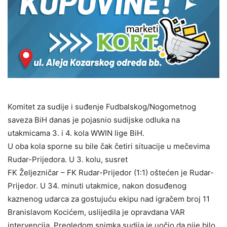
Komitet za sudije i suđenje Fudbalskog/Nogometnog
saveza BiH danas je pojasnio sudijske odluka na
utakmicama 3. i 4. kola WWIN lige BiH.
U oba kola sporne su bile čak četiri situacije u mečevima
Rudar-Prijedora. U 3. kolu, susret
FK Željezničar – FK Rudar-Prijedor (1:1) oštećen je Rudar-
Prijedor. U 34. minuti utakmice, nakon dosuđenog
kaznenog udarca za gostujuću ekipu nad igračem broj 11
Branislavom Kocićem, uslijedila je opravdana VAR
intervencija. Pregledom snimka sudija je uočio da nije bilo