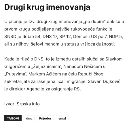
Drugi krug imenovanja
U pitanju je tzv. drugi krug imenovanja „po dubini“ dok su u
prvom krugu podijeljene najviše rukovodeće funkcije –
SNSD je dobio 54, DNS 17, SP 12, Demos i US po 7, NDP 5,
ali su njihovi šefovi mahom u statusu vršioca dužnosti.
Kada je riječ o DNS, to je između ostalih slučaj sa Slavkom
Gligorićem u „Željeznicama“, Nenadom Nešićem u
„Putevima“, Markom Aćićem na čelu Republičkog
sekretarijata za raseljena lica i migracije. Slaven Dujković
je direktor Agencije za osiguranje RS.
izvor: Srpska info
TAGOVI
dns
Prijedor
snsd