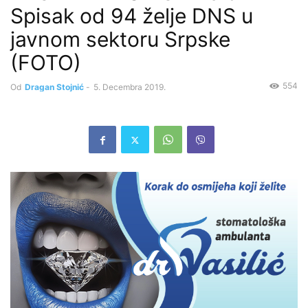
Spisak od 94 želje DNS u
javnom sektoru Srpske
(FOTO)
554
Od
Dragan Stojnić
-
5. Decembra 2019.