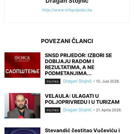
Dragan Stojnić
http://www.infoprijedor.ba
POVEZANI ČLANCI
SNSD PRIJEDOR: IZBORI SE
DOBIJAJU RADOM I
REZULTATIMA, A NE
PODMETANJIMA...
Dragan Stojnić
-
10. Jula 2026.
POLITIKA
VELAULA: ULAGATI U
POLJOPRIVREDU I U TURIZAM
Dragan Stojnić
-
21. Aprila 2026.
POLITIKA
Stevandić čestitao Vučeviću i