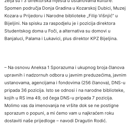
želja su i 3 direktorska mjesta u ustanovama kulture:
Spomen područja Donja Gradina u Kozarskoj Dubici, Muzej
Kozara u Prijedoru i Narodne biblioteke „Filip Višnjić“ u
Bijeljini. Na spisku za raspodjelu je i pozicija direktora
Studentskog doma u Foči, a alternativa su domovi u
Banjaluci, Palama i Lukavici, plus direktor KPZ Bijeljina.
– Na osnovu Aneksa 1 Sporazuma i ukupnog broja članova
upravnih i nadzornuh odbora u javnim preduzećima, javnim
ustanovama, agencijama i fondovima (256 članova), DNS-u
pripada 36 pozicija. Isto se odnosi i na narodne biblioteke,
kojih u RS ima 49, od čega DNS-u pripada 7 pozicija.
Molimo vas da imenovanja ne vršite dok se ne postigne
sporazum o popuni, a mi ćemo vam u najkraćem roku
dostaviti naše prijedloge – navodi Dragutin Rodić.