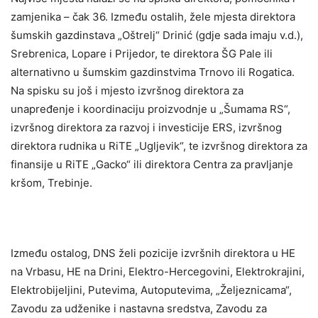
zamjenika – čak 36. Između ostalih, žele mjesta direktora
šumskih gazdinstava „Oštrelj“ Drinić (gdje sada imaju v.d.),
Srebrenica, Lopare i Prijedor, te direktora ŠG Pale ili
alternativno u šumskim gazdinstvima Trnovo ili Rogatica.
Na spisku su još i mjesto izvršnog direktora za
unapređenje i koordinaciju proizvodnje u „Šumama RS“,
izvršnog direktora za razvoj i investicije ERS, izvršnog
direktora rudnika u RiTE „Ugljevik“, te izvršnog direktora za
finansije u RiTE „Gacko“ ili direktora Centra za pravljanje
kršom, Trebinje.
Između ostalog, DNS želi pozicije izvršnih direktora u HE
na Vrbasu, HE na Drini, Elektro-Hercegovini, Elektrokrajini,
Elektrobijeljini, Putevima, Autoputevima, „Željeznicama“,
Zavodu za udženike i nastavna sredstva, Zavodu za