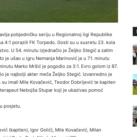
avlja pobjedničku seriju u Regionalnoj ligi Republike
a 4:1 porazili FK Torpedo. Gosti su u susretu 23. kola
tvo. U 54. minutu izjednačio je Željko Stegić a zatim
to je ušao u igru Nemanja Marinović je u 71. minutu
minutu Marko Mršić je pogodio za 3:1. Evro golom iz 87.
o je najbolji akter meča Željko Stegić. Izvanredno je
još su imali Mile Kovačević, Teodor Dobrijević te kapiten
oterapeut Nebojša Stupar koji je ukazivao pomoć
u posjetu.
ć (kapiten), Igor Golić), Mile Kovačević, Milan