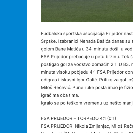
Fudbalska sportska asocijacija Prijedor nast
Srpske. Izabranici Nenada Bašića danas su s
golom Bane Matića u 34. minutu došli u vods
FSA Prijedor prebacuje u petu brzinu. Tek š
postigao gol za vođstvo domaćih 2:1. U 83. 
minuta visoku pobjedu 4:1 FSA Prijedor doni
odigrao i iskusni Igor Golić. Prilike za gol 
Miloš Rečević. Pune ruke posla imao je fizi
igračima oba tima.
Igralo se po teškom vremenu uz nešto manj
FSA PRIJEDOR – TORPEDO 4:1 (0:1)
FSA PRIJEDOR: Nikola Zmijanjac, Miloš Rečevi