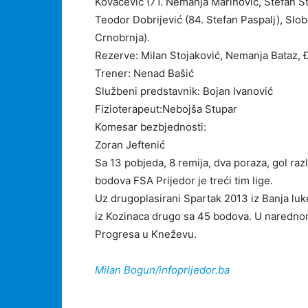
Kovačević (71. Nemanja Marinović, Stefan St
Teodor Dobrijević (84. Stefan Paspalj), Slob
Crnobrnja).
Rezerve: Milan Stojaković, Nemanja Bataz, Đ
Trener: Nenad Bašić
Službeni predstavnik: Bojan Ivanović
Fizioterapeut:Nebojša Stupar
Komesar bezbjednosti:
Zoran Jeftenić
Sa 13 pobjeda, 8 remija, dva poraza, gol raz
bodova FSA Prijedor je treći tim lige.
Uz drugoplasirani Spartak 2013 iz Banja luke
iz Kozinaca drugo sa 45 bodova. U narednom,
Progresa u Kneževu.
Milan Bogun/infoprijedor.ba