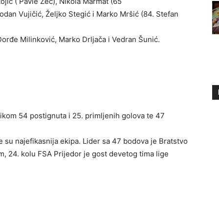
ojić ( Pavle Zec), Nikola Marmat (65
odan Vujičić, Željko Stegić i Marko Mršić (84. Stefan
orđe Milinković, Marko Drljača i Vedran Šunić.
likom 54 postignuta i 25. primljenih golova te 47
 su najefikasnija ekipa. Lider sa 47 bodova je Bratstvo
 24. kolu FSA Prijedor je gost devetog tima lige