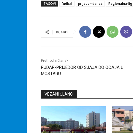
TAGOVI
fudbal
prijedor-danas
Regionalna-lig
Dijeliti
Prethodni članak
RUDAR-PRIJEDOR OD SJAJA DO OČAJA U
MOSTARU
VEZANI ČLANCI