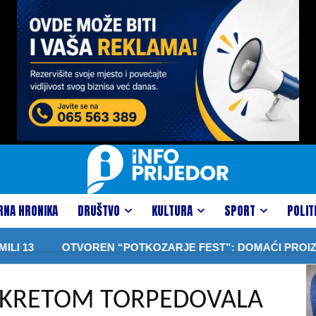
RNA HRONIKA
DRUŠTVO
KULTURA
SPORT
POLIT
3
OTVOREN “POTKOZARJE FEST”: DOMAĆI PROIZVODI, T
EOKRETOM TORPEDOVALA