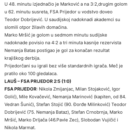
U 48. minutu izjednačio je Marković a na 3:2,drugim golom
u 62. minutu susreta, FSA Prijedor u vodstvo doveo
Teodor Dobrijević. U saudijskoj nadoknadi akademci su
slomili otpor žilavih domaćina.
Marko Mršić je golom u sedmom minutu sudijske
nadoknade povisio na 4:2 a tri minuta kasnije rezervista
Nemanja Batas postigao je gol za konačan rezultat
krajiškog derbija.
Prijedorčani su igrali bez više standardnih igrača. Meč je
pratilo oko 100 gledalaca.
LAUŠ – FSA PRIJEDOR 2:5 (1:0)
FSA PRIJEDOR
: Nikola Zmijanjac, Milan Stojaković, Igor
Golić), Mile Kovačević, Nemanja Marinović (kapiten, od 84.
Vedran Šunić), Stefan Stojić (90. Đorđe Milinković) Teodor
Dobrijević (75. Nemanja Bataz), Stefan Crnobrnja, Marko
Mršić, Marko Drljača (46.Pavle Zec), Slobodan Vujičić i
Nikola Marmat.