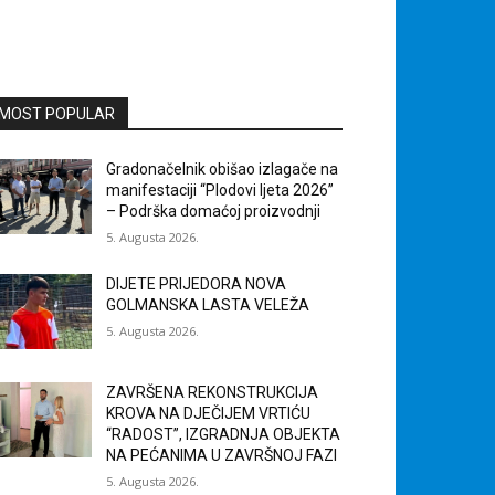
MOST POPULAR
Gradonačelnik obišao izlagače na
manifestaciji “Plodovi ljeta 2026”
– Podrška domaćoj proizvodnji
5. Augusta 2026.
DIJETE PRIJEDORA NOVA
GOLMANSKA LASTA VELEŽA
5. Augusta 2026.
ZAVRŠENA REKONSTRUKCIJA
KROVA NA DJEČIJEM VRTIĆU
“RADOST”, IZGRADNJA OBJEKTA
NA PEĆANIMA U ZAVRŠNOJ FAZI
5. Augusta 2026.