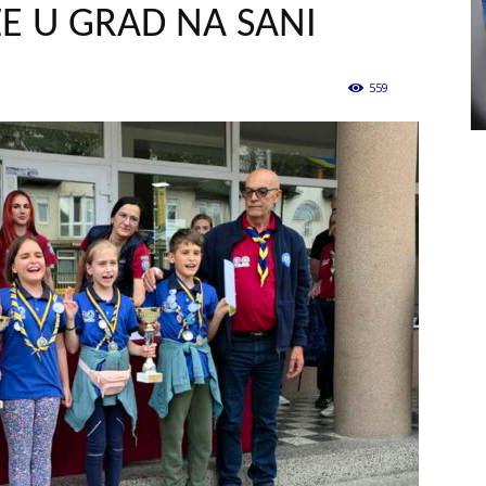
ŽE U GRAD NA SANI
559
0