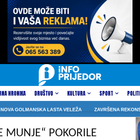
RNA HRONIKA
DRUŠTVO
KULTURA
SPORT
POLIT
LMANSKA LASTA VELEŽA
ZAVRŠENA REKONSTRUKCIJA 
E MUNJE“ POKORILE