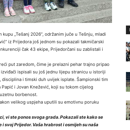
om kupu „Tešanj 2026“, održanim juče u Tešnju, mladi
ić“ iz Prijedora još jednom su pokazali takmičarski
nkurenciji čak 43 ekipe, Prijedorčani su zablistali i
reći put zaredom, čime je prelazni pehar trajno pripao
đači ispisali su još jednu lijepu stranicu u istoriji
, disciplina i timski duh uvijek isplate. Šampionski tim
a Papić i Jovan Knežević, koji su tokom cijelog
izuzetnu borbenost.
nakon velikog uspjeha uputili su emotivnu poruku
i, vi ste ponos svoga grada. Pokazali ste kako se
 i svoj Prijedor. Vaša hrabrost i osmijeh su naša