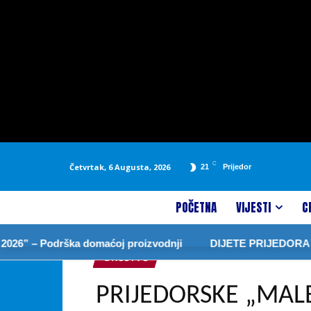
C
Četvrtak, 6 Augusta, 2026
21
Prijedor
POČETNA
VIJESTI
C
Podrška domaćoj proizvodnji
DIJETE PRIJEDORA NOVA GO
DRUŠTVO
PRIJEDORSKE „MAL