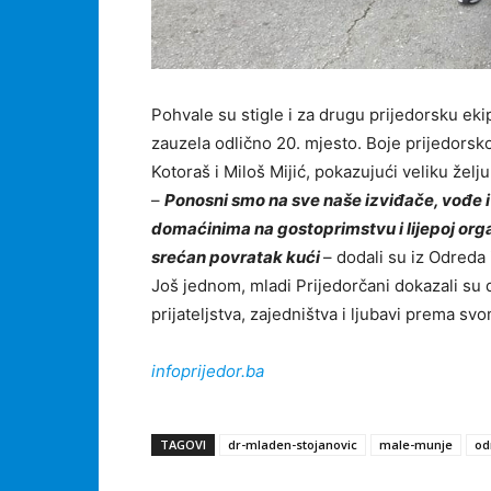
Pohvale su stigle i za drugu prijedorsku eki
zauzela odlično 20. mjesto. Boje prijedorsk
Kotoraš i Miloš Mijić, pokazujući veliku želju,
–
Ponosni smo na sve naše izviđače, vođe i 
domaćinima na gostoprimstvu i lijepoj orga
srećan povratak kući
– dodali su iz Odreda
Još jednom, mladi Prijedorčani dokazali su 
prijateljstva, zajedništva i ljubavi prema sv
infoprijedor.ba
TAGOVI
dr-mladen-stojanovic
male-munje
od