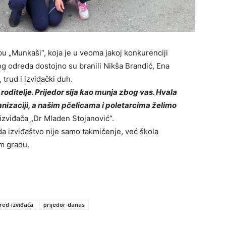
pu „Munkaši“, koja je u veoma jakoj konkurenciji
og odreda dostojno su branili Nikša Brandić, Ena
 trud i izviđački duh.
roditelje. Prijedor sija kao munja zbog vas. Hvala
nizaciji, a našim pčelicama i poletarcima želimo
 izviđača „Dr Mladen Stojanović“.
da izviđaštvo nije samo takmičenje, već škola
om gradu.
red-izviđača
prijedor-danas