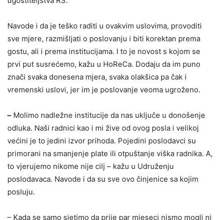
ugostiteljstva RS.
Navode i da je teško raditi u ovakvim uslovima, provoditi
sve mjere, razmišljati o poslovanju i biti korektan prema
gostu, ali i prema institucijama. I to je novost s kojom se
prvi put susrećemo, kažu u HoReCa. Dodaju da im puno
znači svaka donesena mjera, svaka olakšica pa čak i
vremenski uslovi, jer im je poslovanje veoma ugroženo.
–
Molimo nadležne institucije da nas uključe u donošenje
odluka. Naši radnici kao i mi žive od ovog posla i velikoj
većini je to jedini izvor prihoda. Pojedini poslodavci su
primorani na smanjenje plate ili otpuštanje viška radnika. A,
to vjerujemo nikome nije cilj – kažu u Udruženju
poslodavaca. Navode i da su sve ovo činjenice sa kojim
posluju.
– Kada se samo sjetimo da prije par mjeseci nismo mogli ni