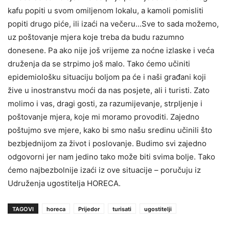
kafu popiti u svom omiljenom lokalu, a kamoli pomisliti
popiti drugo piće, ili izaći na večeru…Sve to sada možemo,
uz poštovanje mjera koje treba da budu razumno
donesene. Pa ako nije još vrijeme za noćne izlaske i veća
druženja da se strpimo još malo. Tako ćemo učiniti
epidemiološku situaciju boljom pa će i naši građani koji
žive u inostranstvu moći da nas posjete, ali i turisti. Zato
molimo i vas, dragi gosti, za razumijevanje, strpljenje i
poštovanje mjera, koje mi moramo provoditi. Zajedno
poštujmo sve mjere, kako bi smo našu sredinu učinili što
bezbjednijom za život i poslovanje. Budimo svi zajedno
odgovorni jer nam jedino tako može biti svima bolje. Tako
ćemo najbezbolnije izaći iz ove situacije – poručuju iz
Udruženja ugostitelja HORECA.
TAGOVI
horeca
Prijedor
turisati
ugostitelji