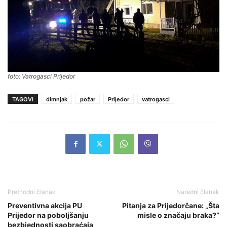
foto: Vatrogasci Prijedor
TAGOVI
dimnjak
požar
Prijedor
vatrogasci
Prethodni članak
Naredni članak
Preventivna akcija PU
Pitanja za Prijedorčane: „Šta
Prijedor na poboljšanju
misle o značaju braka?“
bezbjednosti saobraćaja