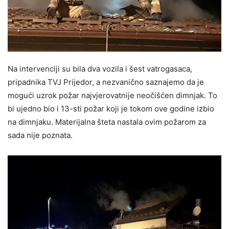
Na intervenciji su bila dva vozila i šest vatrogasaca,
pripadnika TVJ Prijedor, a nezvanično saznajemo da je
mogući uzrok požar najvjerovatnije neočišćen dimnjak. To
bi ujedno bio i 13-sti požar koji je tokom ove godine izbio
na dimnjaku. Materijalna šteta nastala ovim požarom za
sada nije poznata.