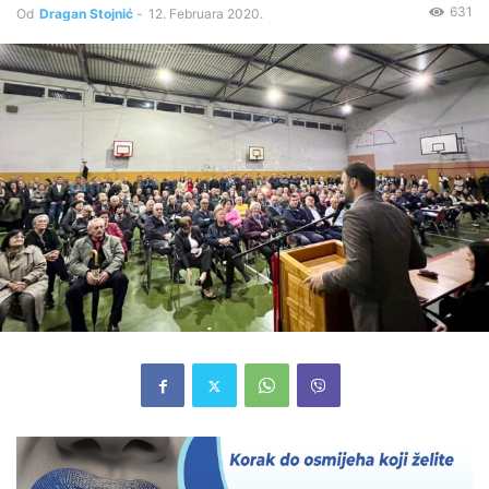
631
Od
Dragan Stojnić
-
12. Februara 2020.