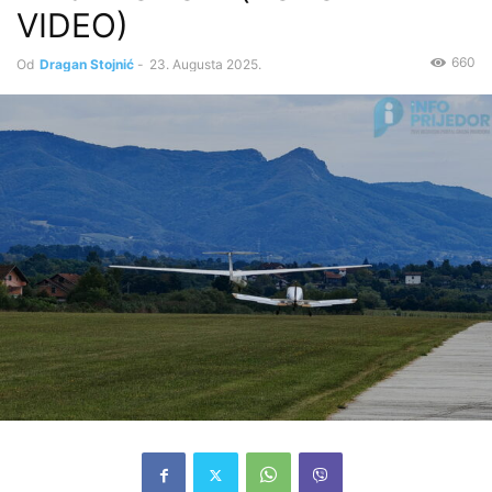
VIDEO)
660
Od
Dragan Stojnić
-
23. Augusta 2025.