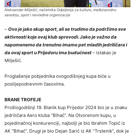
Aleksandar Milješić, načelnika Odjeljenja za kulturu, međunarodnu
saradnju, sport i nevladine organizacije
–
Ovo je jako skup sport, ali se trudimo da podržimo sve
aktivnosti koje ovaj klub sprovodi. Jako je važno da
napomenemo da trenutno imamo pet mladih jedriličara i
da ovaj sport u Prijedoru ima budućnost
– istakao je
Milješić.
Proglašenje pobjednika ovogodišnjeg kupa biće u
poslijepodnevnim časovima.
BRANE TROFEJE
Prošlogodišnji 19. Blanik kup Prijedor 2024 bio je u znaku
jedriličara Aero kluba “Bihać”. Na Otvorenom kupu, u
pojedinačnoj konkurenciji, najbolji je bio Ibrahim Topić iz
AK “Bihać”. Drugi je bio Dejan Sarić iz AK “Trstenik”, dok je