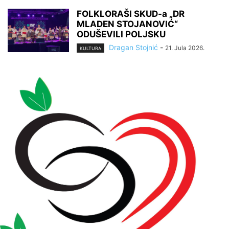
FOLKLORAŠI SKUD-a „DR
MLADEN STOJANOVIĆ“
ODUŠEVILI POLJSKU
Dragan Stojnić
-
21. Jula 2026.
KULTURA