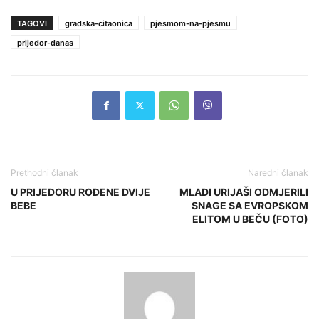
TAGOVI
gradska-citaonica
pjesmom-na-pjesmu
prijedor-danas
Prethodni članak
Naredni članak
U PRIJEDORU ROĐENE DVIJE
MLADI URIJAŠI ODMJERILI
BEBE
SNAGE SA EVROPSKOM
ELITOM U BEČU (FOTO)