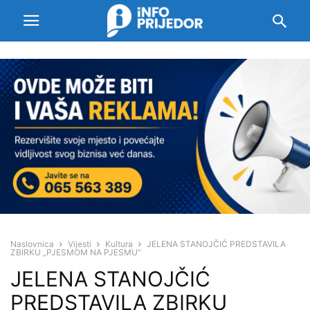
Naslovnica
Vijesti
Kultura
JELENA STANOJČIĆ PREDSTAVILA
ZBIRKU „PJESMOM NA PJESMU“
JELENA STANOJČIĆ
PREDSTAVILA ZBIRKU