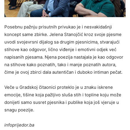
Posebnu pažnju prisutnih privukao je i nesvakidašnji
koncept same zbirke. Jelena Stanojčić kroz svoje pjesme
uvodi svojevrsni dijalog sa drugim pjesnicima, stvarajući
stihove kao odgovor, lično viđenje i emotivni odjek već
napisanih pjesama. Njena poezija nastajala je kao odgovor
na stihove kako poznatih, tako i manje poznatih autora,
čime je ovoj zbirci dala autentičan i duboko intiman pečat.
Veče u Gradskoj čitaonici proteklo je u znaku iskrene
emocije, tišine koja pažljivo sluša stih i topline koju može
donijeti samo susret pjesnika i publike koja još vjeruje u
snagu poezije.
infoprijedor.ba