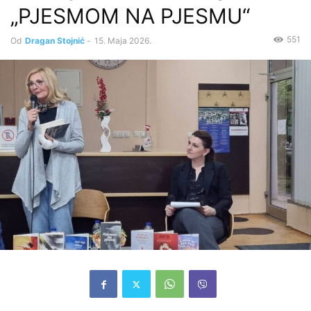
„PJESMOM NA PJESMU“
551
Od
Dragan Stojnić
-
15. Maja 2026.