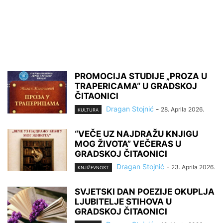
PROMOCIJA STUDIJE „PROZA U
TRAPERICAMA“ U GRADSKOJ
ČITAONICI
Dragan Stojnić
-
28. Aprila 2026.
KULTURA
“VEČE UZ NAJDRAŽU KNJIGU
MOG ŽIVOTA” VEČERAS U
GRADSKOJ ČITAONICI
Dragan Stojnić
-
23. Aprila 2026.
KNJIŽEVNOST
SVJETSKI DAN POEZIJE OKUPLJA
LJUBITELJE STIHOVA U
GRADSKOJ ČITAONICI