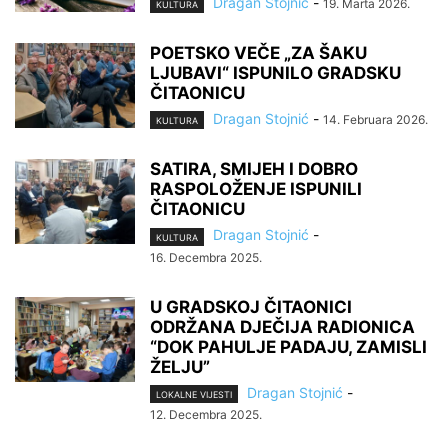
Dragan Stojnić
-
19. Marta 2026.
KULTURA
POETSKO VEČE „ZA ŠAKU
LJUBAVI“ ISPUNILO GRADSKU
ČITAONICU
Dragan Stojnić
-
14. Februara 2026.
KULTURA
SATIRA, SMIJEH I DOBRO
RASPOLOŽENJE ISPUNILI
ČITAONICU
Dragan Stojnić
-
KULTURA
16. Decembra 2025.
U GRADSKOJ ČITAONICI
ODRŽANA DJEČIJA RADIONICA
“DOK PAHULJE PADAJU, ZAMISLI
ŽELJU”
Dragan Stojnić
-
LOKALNE VIJESTI
12. Decembra 2025.