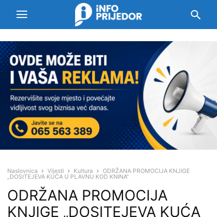
Naslovnica
Vijesti
Kultura
ODRŽANA PROMOCIJA KNJIGE
„DOSITEJEVA KUĆA U PLAVNU KOD KNINA“
ODRŽANA PROMOCIJA
KNJIGE „DOSITEJEVA KUĆA