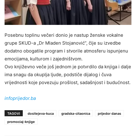
Posebnu toplinu večeri donio je nastup ženske vokalne
grupe SKUD-a „Dr Mladen Stojanović“, čije su izvedbe
dodatno obogatile program i stvorile atmosferu ispunjenu
emocijama, kulturom i zajedništvom.
Ovo književno veče još jednom je potvrdilo da knjiga i dalje
ima snagu da okuplja ljude, podstiče dijalog i čuva
vrijednosti koje povezuju prošlost, sadašnjost i budućnost.
infoprijedor.ba
TAGOVI
dositejeva-kuca
gradska-citaonica
prijedor danas
promociaj-knjige