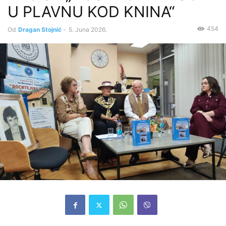
U PLAVNU KOD KNINA“
454
Od
Dragan Stojnić
-
5. Juna 2026.