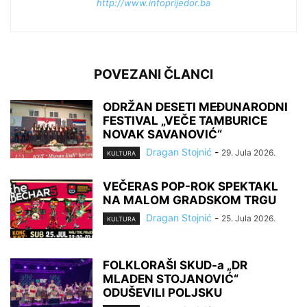
http://www.infoprijedor.ba
POVEZANI ČLANCI
ODRŽAN DESETI MEĐUNARODNI
FESTIVAL „VEČE TAMBURICE
NOVAK SAVANOVIĆ“
Dragan Stojnić
-
29. Jula 2026.
KULTURA
VEČERAS POP-ROK SPEKTAKL
NA MALOM GRADSKOM TRGU
Dragan Stojnić
-
25. Jula 2026.
KULTURA
FOLKLORAŠI SKUD-a „DR
MLADEN STOJANOVIĆ“
ODUŠEVILI POLJSKU