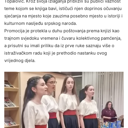
Topalović. Kroz svoja izlaganja približili su publici važnost
teme kojom se knjiga bavi, ističući njen doprinos očuvanju
sjećanja na mjesto koje zauzima posebno mjesto u istoriji i
kulturnom nasljeđu srpskog naroda.
Promocija je protekla u duhu poštovanja prema knjizi kao
trajnom svjedoku vremena i čuvaru kolektivnog pamćenja,
a prisutni su imali priliku da iz prve ruke saznaju više o
istraživačkom radu koji je prethodio nastanku ovog
vrijednog djela.