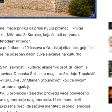
štine imaće priliku da prisustvuju promociji knjige
mr Milorada S. Kuraice, koja će biti održana u
Metodije“ Prijedor.
sa početkom u 19 časova u Gradskoj čitaonici, gdje će
je na poseban način čuva sjećanje na kulturno i
ci književnosti i kulture: akademik prof. dr Radmila
 novinar Desanka Štrbac te magistar Sredoje Topalović.
i SKUD-a „Dr Mladen Stojanović“, koji će svojim
lturnom događaju.
stvuju promociji i zajedno provedu veče posvećeno
nose s generacije na generaciju. U vremenu brzih
 pisane riječi da sačuva identitet, probudi emocije i