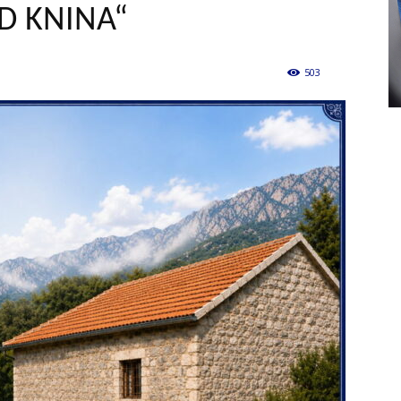
D KNINA“
503
0