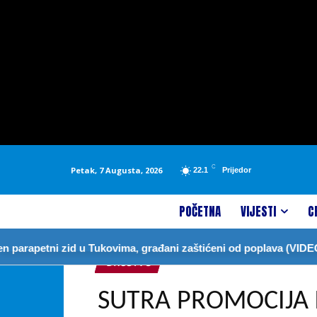
C
Petak, 7 Augusta, 2026
22.1
Prijedor
POČETNA
VIJESTI
C
apetni zid u Tukovima, građani zaštićeni od poplava (VIDEO)
DRUŠTVO
SUTRA PROMOCIJA 