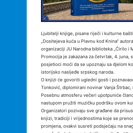
Ljubitelji knjige, pisane riječi i kulturne ba
„Dositejeva kuća u Plavnu kod Knina“ autora 
organizaciji JU Narodna biblioteka „Ćirilo i 
Promocija je zakazana za četvrtak, 4. juna, 
posjetioci moći da se upoznaju sa djelom ko
istorijsko nasljeđe srpskog naroda.
O knjizi će govoriti ugledni gosti i poznavao
Tonković, diplomirani novinar Vanja Štrbac,
Posebnu atmosferu večeri upotpuniće članov
nastupom pružiti muzičku podršku ovom ku
Organizatori pozivaju sve građane da prisu
knjizi, tradiciji i vrijednostima koje se pre
promjena, ovakvi susreti podsjećaju na snagu