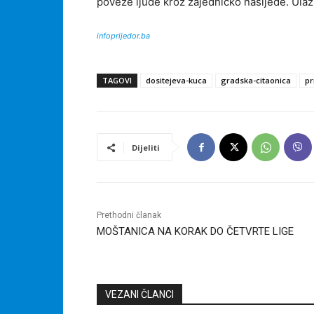
poveže ljude kroz zajedničko nasljeđe. Ulaz
infoprijedor.ba
TAGOVI
dositejeva-kuca
gradska-citaonica
pr
Dijeliti
Prethodni članak
MOŠTANICA NA KORAK DO ČETVRTE LIGE
VEZANI ČLANCI