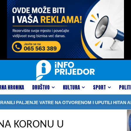
RNA HRONIKA
DRUŠTVO
KULTURA
SPORT
POLIT
I PALJENJE VATRE NA OTVORENOM I UPUTILI HITAN APEL 
 NA KORONU U