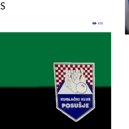
RS
610
0