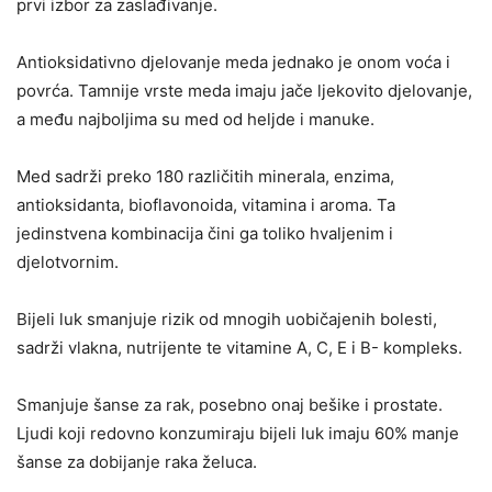
prvi izbor za zaslađivanje.
Antioksidativno djelovanje meda jednako je onom voća i
povrća. Tamnije vrste meda imaju jače ljekovito djelovanje,
a među najboljima su med od heljde i manuke.
Med sadrži preko 180 različitih minerala, enzima,
antioksidanta, bioflavonoida, vitamina i aroma. Ta
jedinstvena kombinacija čini ga toliko hvaljenim i
djelotvornim.
Bijeli luk smanjuje rizik od mnogih uobičajenih bolesti,
sadrži vlakna, nutrijente te vitamine A, C, E i B- kompleks.
Smanjuje šanse za rak, posebno onaj bešike i prostate.
Ljudi koji redovno konzumiraju bijeli luk imaju 60% manje
šanse za dobijanje raka želuca.