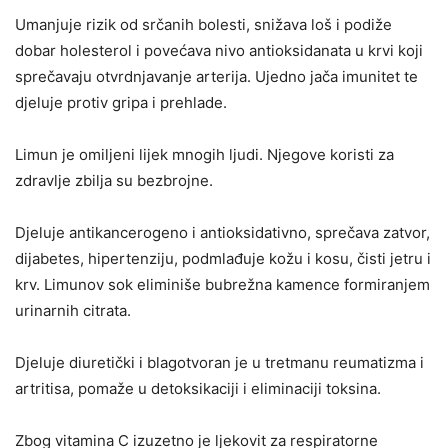
Umanjuje rizik od srčanih bolesti, snižava loš i podiže
dobar holesterol i povećava nivo antioksidanata u krvi koji
sprečavaju otvrdnjavanje arterija. Ujedno jača imunitet te
djeluje protiv gripa i prehlade.
Limun je omiljeni lijek mnogih ljudi. Njegove koristi za
zdravlje zbilja su bezbrojne.
Djeluje antikancerogeno i antioksidativno, sprečava zatvor,
dijabetes, hipertenziju, podmlađuje kožu i kosu, čisti jetru i
krv. Limunov sok eliminiše bubrežna kamence formiranjem
urinarnih citrata.
Djeluje diuretički i blagotvoran je u tretmanu reumatizma i
artritisa, pomaže u detoksikaciji i eliminaciji toksina.
Zbog vitamina C izuzetno je ljekovit za respiratorne