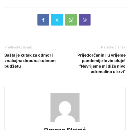
Prethodni članak
Naredni članak
Bašta je kutak za odmor i
Prijedorčanin i u vrijeme
značajna dopuna kućnom
pandemije lovio oluje!
budžetu
“Nevrijeme mi diže nivo
adrenalina u krvi”