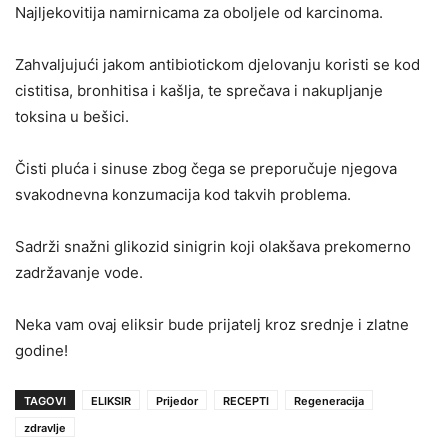
Najljekovitija namirnicama za oboljele od karcinoma.
Zahvaljujući jakom antibiotickom djelovanju koristi se kod
cistitisa, bronhitisa i kašlja, te sprečava i nakupljanje
toksina u bešici.
Čisti pluća i sinuse zbog čega se preporučuje njegova
svakodnevna konzumacija kod takvih problema.
Sadrži snažni glikozid sinigrin koji olakšava prekomerno
zadržavanje vode.
Neka vam ovaj eliksir bude prijatelj kroz srednje i zlatne
godine!
TAGOVI
ELIKSIR
Prijedor
RECEPTI
Regeneracija
zdravlje