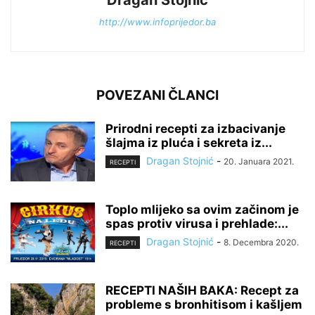
Dragan Stojnić
http://www.infoprijedor.ba
POVEZANI ČLANCI
Prirodni recepti za izbacivanje
šlajma iz pluća i sekreta iz...
Dragan Stojnić
-
20. Januara 2021.
RECEPTI
Toplo mlijeko sa ovim začinom je
spas protiv virusa i prehlade:...
Dragan Stojnić
-
8. Decembra 2020.
RECEPTI
RECEPTI NAŠIH BAKA: Recept za
probleme s bronhitisom i kašljem