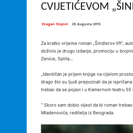
CVIJETIĆEVOM „ŠI
Dragan Stojnić
20. Augusta 2019.
Za kratko vrijeme roman „Šindlerov lift“, aut
doživio je drugo izdanje, promociju u broj
Zenice, Splita…
„Identičan je prijem knjige na cijelom prosto
drago što su ljudi prepoznali da je ispričana
trebao da se pojavi i u Kamernom teatru 55 u
“ Skoro sam dobio vijest da bi roman trebao
Mladenovića, reditelja iz Beograda.