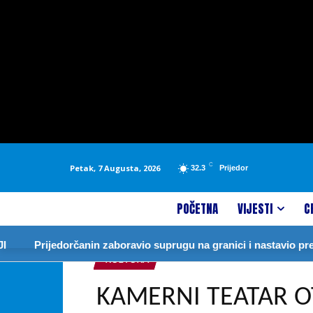
C
Petak, 7 Augusta, 2026
32.3
Prijedor
POČETNA
VIJESTI
C
Prijedorčanin zaboravio suprugu na granici i nastavio prema N
KULTURA
KAMERNI TEATAR O