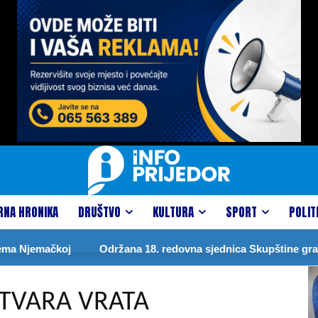
RNA HRONIKA
DRUŠTVO
KULTURA
SPORT
POLIT
jemačkoj
Održana 18. redovna sjednica Skupštine grada
TVARA VRATA