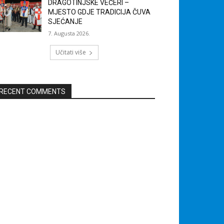
DRAGOTINJSKE VEČERI –
MJESTO GDJE TRADICIJA ČUVA
SJEĆANJE
7. Augusta 2026.
Učitati više
RECENT COMMENTS