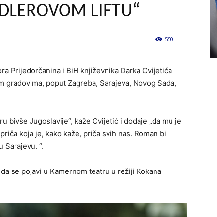
NDLEROVOM LIFTU“
550
0
ora Prijedorčanina i BiH književnika Darka Cvijetića
nim gradovima, poput Zagreba, Sarajeva, Novog Sada,
ru bivše Jugoslavije“, kaže Cvijetić i dodaje „da mu je
 priča koja je, kako kaže, priča svih nas. Roman bi
 Sarajevu. “.
 da se pojavi u Kamernom teatru u režiji Kokana