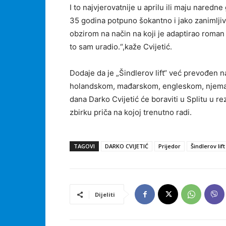
I to najvjerovatnije u aprilu ili maju nared
35 godina potpuno šokantno i jako zanimljiv
obzirom na način na koji je adaptirao roman 
to sam uradio.“,kaže Cvijetić.
Dodaje da je „Šindlerov lift“ već prevođen na
holandskom, mađarskom, engleskom, nje
dana Darko Cvijetić će boraviti u Splitu u re
zbirku priča na kojoj trenutno radi.
TAGOVI
DARKO CVIJETIĆ
Prijedor
Šindlerov lift
Dijeliti