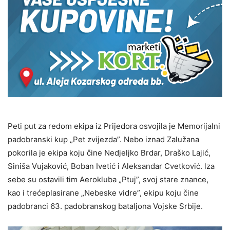
Peti put za redom ekipa iz Prijedora osvojila je Memorijalni
padobranski kup „Pet zvijezda”. Nebo iznad Zalužana
pokorila je ekipa koju čine Nedjeljko Brdar, Draško Lajić,
Siniša Vujaković, Boban Ivetić i Aleksandar Cvetković. lza
sebe su ostavili tim Aerokluba „Ptuj”, svoj stare znance,
kao i trećeplasirane „Nebeske vidre”, ekipu koju čine
padobranci 63. padobranskog bataljona Vojske Srbije.