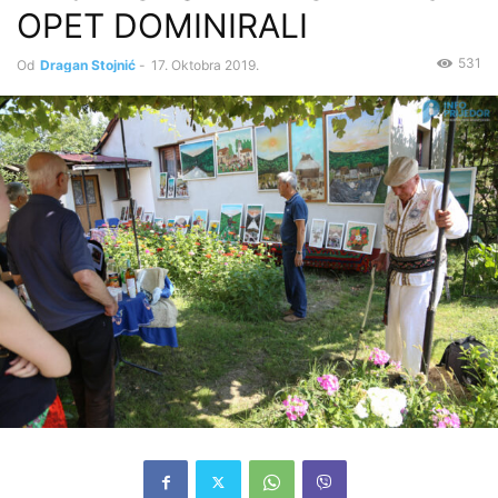
OPET DOMINIRALI
531
Od
Dragan Stojnić
-
17. Oktobra 2019.