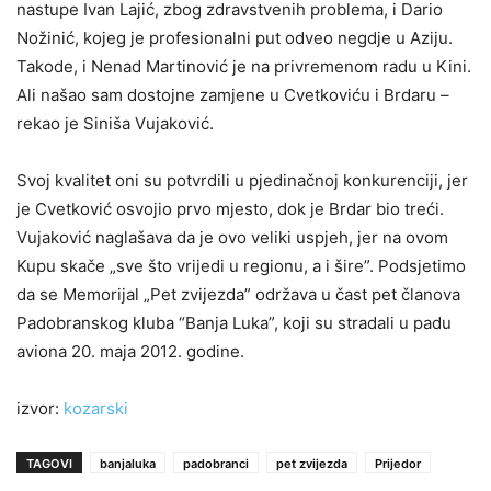
nastupe Ivan Lajić, zbog zdravstvenih problema, i Dario
Nožinić, kojeg je profesionalni put odveo negdje u Aziju.
Takode, i Nenad Martinović je na privremenom radu u Kini.
Ali našao sam dostojne zamjene u Cvetkoviću i Brdaru –
rekao je Siniša Vujaković.
Svoj kvalitet oni su potvrdili u pjedinačnoj konkurenciji, jer
je Cvetković osvojio prvo mjesto, dok je Brdar bio treći.
Vujaković naglašava da je ovo veliki uspjeh, jer na ovom
Kupu skače „sve što vrijedi u regionu, a i šire”. Podsjetimo
da se Memorijal „Pet zvijezda” održava u čast pet članova
Padobranskog kluba “Banja Luka”, koji su stradali u padu
aviona 20. maja 2012. godine.
izvor:
kozarski
TAGOVI
banjaluka
padobranci
pet zvijezda
Prijedor