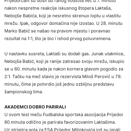
Prijedorčani su došli do ranog vođstva već u 7. minutu
nakon nespretne reakcije iskusnog štopera Laktaša,
Nebojše Babića, koji je nesretno skrenuo loptu u vlastitu
mrežu. Ipak, odgovor domaćina nije izostao. U 28. minutu
Marko Babić se našao na pravom mjestu i poravnao
rezultat na 1:1, što je bio i ishod prvog poluvremena.
U nastavku susreta, Laktaši su dodali gas. Junak utakmice,
Nebojša Babić, koji je ranije zatresao svoju mrežu, iskupio
se u 60. minutu kada je nakon kornera glavom pogodio za
2:1. Tačku na meč stavio je rezervista Miloš Perović u 79.
minutu, čime je potvrdio još jednu ozbiljnu predstavu
šampionskog tima.
AKADEMCI DOBRO PARIRALI
U ovom test meču Fudbalska sportska asocijacija Prijedor
60 minuta odlično je parirala favorizovanim Laktašima.
Uz strijelca gola za FSA Prijedor Milinkovića još su igrali: