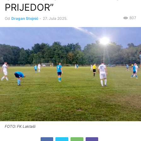
PRIJEDOR”
807
Od
Dragan Stojnić
-
27. Jula 2025.
FOTO: FK Laktaši