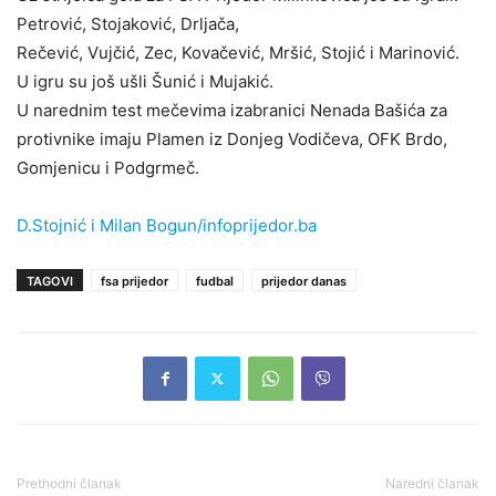
Petrović, Stojaković, Drljača,
Rečević, Vujčić, Zec, Kovačević, Mršić, Stojić i Marinović.
U igru su još ušli Šunić i Mujakić.
U narednim test mečevima izabranici Nenada Bašića za
protivnike imaju Plamen iz Donjeg Vodičeva, OFK Brdo,
Gomjenicu i Podgrmeč.
D.Stojnić i Milan Bogun/infoprijedor.ba
TAGOVI
fsa prijedor
fudbal
prijedor danas
Prethodni članak
Naredni članak