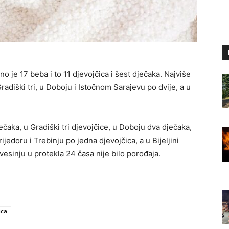
o je 17 beba i to 11 djevojčica i šest dječaka. Najviše
adiški tri, u Doboju i Istočnom Sarajevu po dvije, a u
ečaka, u Gradiški tri djevojčice, u Doboju dva dječaka,
jedoru i Trebinju po jedna djevojčica, a u Bijeljini
vesinju u protekla 24 časa nije bilo porođaja.
ica