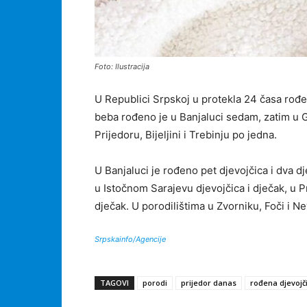
Foto: Ilustracija
U Republici Srpskoj u protekla 24 časa rođen
beba rođeno je u Banjaluci sedam, zatim u Gr
Prijedoru, Bijeljini i Trebinju po jedna.
U Banjaluci je rođeno pet djevojčica i dva dj
u Istočnom Sarajevu djevojčica i dječak, u Pri
dječak. U porodilištima u Zvorniku, Foči i Ne
Srpskainfo/Agencije
TAGOVI
porodi
prijedor danas
rođena djevojč