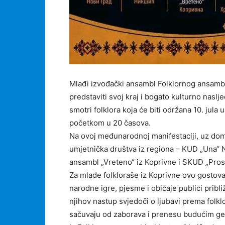
Mlađi izvođački ansambl Folklornog ansamb
predstaviti svoj kraj i bogato kulturno na
smotri folklora koja će biti održana 10. jula
početkom u 20 časova.
Na ovoj međunarodnoj manifestaciji, uz domać
umjetnička društva iz regiona – KUD „Una“ N
ansambl „Vreteno“ iz Koprivne i SKUD „Pros
Za mlade folkloraše iz Koprivne ovo gostovan
narodne igre, pjesme i običaje publici pribli
njihov nastup svjedoči o ljubavi prema folkl
sačuvaju od zaborava i prenesu budućim ge