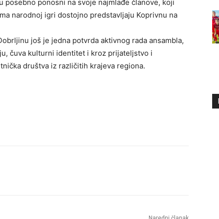
su posebno ponosni na svoje najmlađe članove, koji
ema narodnoj igri dostojno predstavljaju Koprivnu na
obrljinu još je jedna potvrda aktivnog rada ansambla,
u, čuva kulturni identitet i kroz prijateljstvo i
ička društva iz različitih krajeva regiona.
Naredni članak