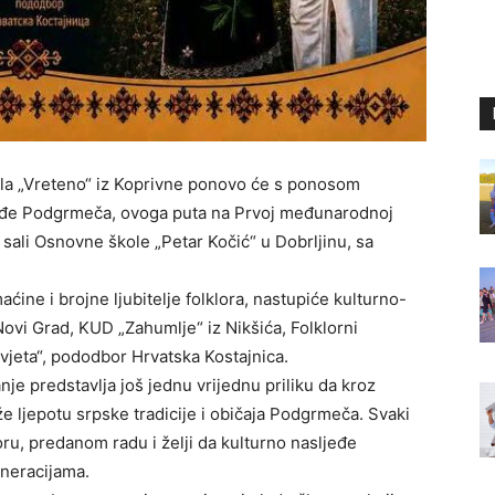
la „Vreteno“ iz Koprivne ponovo će s ponosom
sljeđe Podgrmeča, ovoga puta na Prvoj međunarodnoj
 u sali Osnovne škole „Petar Kočić“ u Dobrljinu, sa
ine i brojne ljubitelje folklora, nastupiće kulturno-
ovi Grad, KUD „Zahumlje“ iz Nikšića, Folklorni
vjeta“, pododbor Hrvatska Kostajnica.
je predstavlja još jednu vrijednu priliku da kroz
že ljepotu srpske tradicije i običaja Podgrmeča. Svaki
oru, predanom radu i želji da kulturno nasljeđe
neracijama.