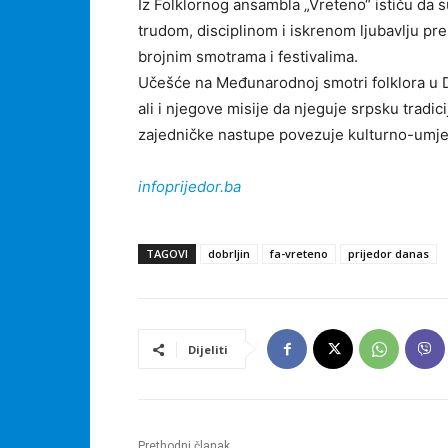
Iz Folklornog ansambla „Vreteno“ ističu da 
trudom, disciplinom i iskrenom ljubavlju pr
brojnim smotrama i festivalima.
Učešće na Međunarodnoj smotri folklora u D
ali i njegove misije da njeguje srpsku tradicij
zajedničke nastupe povezuje kulturno-umjetn
infoprijedor.ba
TAGOVI
dobrljin
fa-vreteno
prijedor danas
Dijeliti
Prethodni članak