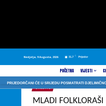
C
Nedjelja, 9 Augusta, 2026
31.7
Prijedor
POČETNA
VIJESTI
C
PRIJEDORČANI ĆE U SRIJEDU POSMATRATI DJELIMIČNO P
DRUŠTVO
MLADI FOLKLORAŠI