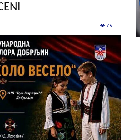
CENI
516
0