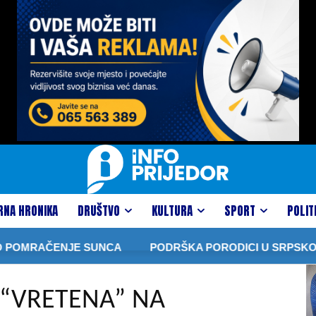
RNA HRONIKA
DRUŠTVO
KULTURA
SPORT
POLIT
OMRAČENJE SUNCA
PODRŠKA PORODICI U SRPSKOJ: VI
 “VRETENA” NA