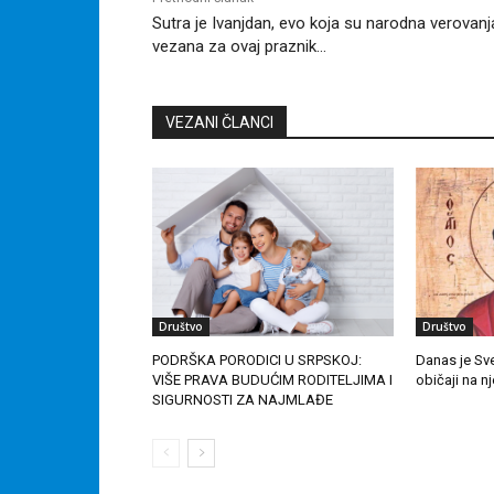
Sutra je Ivanjdan, evo koja su narodna verovanj
vezana za ovaj praznik…
VEZANI ČLANCI
Društvo
Društvo
PODRŠKA PORODICI U SRPSKOJ:
Danas je Sve
VIŠE PRAVA BUDUĆIM RODITELJIMA I
običaji na n
SIGURNOSTI ZA NAJMLAĐE