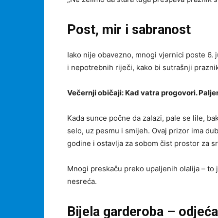
Post, mir i sabranost
Iako nije obavezno, mnogi vjernici poste 6.
i nepotrebnih riječi, kako bi sutrašnji prazn
Večernji običaji: Kad vatra progovori. Palje
Kada sunce počne da zalazi, pale se lile, bak
selo, uz pesmu i smijeh. Ovaj prizor ima du
godine i ostavlja za sobom čist prostor za s
Mnogi preskaču preko upaljenih olalija – to
nesreća.
Bijela garderoba – odjeća