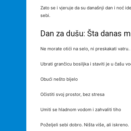
Zato se i vjeruje da su današnji dan i noć id
sebi.
Dan za dušu: Šta danas mo
Ne morate otići na selo, ni preskakati vatru.
Ubrati grančicu bosiljka i staviti je u čašu v
Obući nešto bijelo
Očistiti svoj prostor, bez stresa
Umiti se hladnom vodom i zahvaliti tiho
Poželjeli sebi dobro. Ništa više, ali iskreno.