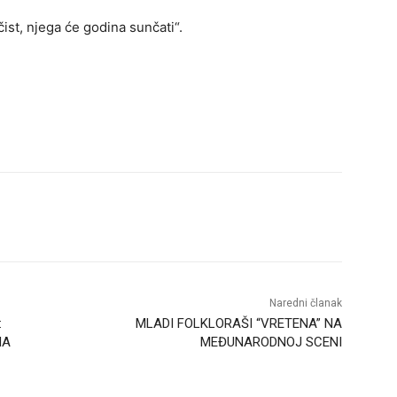
ist, njega će godina sunčati“.
Naredni članak
:
MLADI FOLKLORAŠI “VRETENA” NA
MA
MEĐUNARODNOJ SCENI