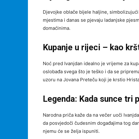
Djevojke oblače bijele haljine, simbolizujuć
mjestima i danas se pjevaju ladanjske pjesm
domaćinima.
Kupanje u rijeci – kao kr
Noć pred Ivanjdan idealno je vrijeme za kupan
oslobađa svega što je teško i da se priprema
uzoru na Jovana Preteču koji je krstio Hrista
Legenda: Kada sunce tri 
Narodna priča kaže da na večer uoči Ivanjdan
da posvjedoči čudesnim događajima tog dana.
njemu će se želja ispuniti.