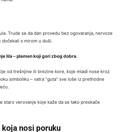
 jula. Trude se da dan provedu bez ogovaranja, nervoze
ik dočekali s mirom u duši.
nje lila – plamen koji gori zbog dobra.
lje od trešnjine ili brezine kore, koje mladi nose kroz
boku simboliku – vatra “guta” sve loše iz prethodne
reću.
 je staro verovanje koje kaže da se tako preskače
 koja nosi poruku