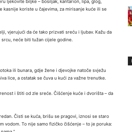
 ljekovite biljke – bosiljak, kantarion, lipa, glog,
e kasnije koriste u čajevima, za mirisanje kuće ili se
lji, vjerujući da će tako prizvati sreću i ljubav. Kažu da
rcu, neće biti tužan cijele godine.
potoka ili bunara, gdje žene i djevojke natoče svježu
va lice, a ostatak se čuva u kući za važne trenutke.
nost i štiti od zle sreće. Čišćenje kuće i dvorišta – da
edan. Čisti se kuća, brišu se pragovi, iznosi se staro
m vodom. To nije samo fizičko čišćenje – to je poruka:
s nama.“