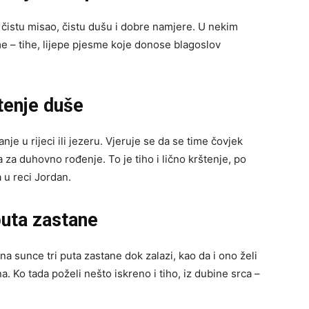
i čistu misao, čistu dušu i dobre namjere. U nekim
e – tihe, lijepe pjesme koje donose blagoslov
štenje duše
je u rijeci ili jezeru. Vjeruje se da se time čovjek
 za duhovno rođenje. To je tiho i lično krštenje, po
 u reci Jordan.
puta zastane
a sunce tri puta zastane dok zalazi, kao da i ono želi
 Ko tada poželi nešto iskreno i tiho, iz dubine srca –