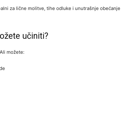
ealni za lične molitve, tihe odluke i unutrašnje obećanje
žete učiniti?
 Ali možete:
ode