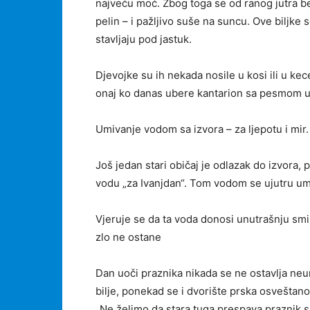
najveću moć. Zbog toga se od ranog jutra beru
pelin – i pažljivo suše na suncu. Ove biljke s
stavljaju pod jastuk.
Djevojke su ih nekada nosile u kosi ili u kece
onaj ko danas ubere kantarion sa pesmom u s
Umivanje vodom sa izvora – za ljepotu i mir.
Još jedan stari običaj je odlazak do izvora, 
vodu „za Ivanjdan“. Tom vodom se ujutru umi
Vjeruje se da ta voda donosi unutrašnju smire
zlo ne ostane
Dan uoči praznika nikada se ne ostavlja neur
bilje, ponekad se i dvorište prska osveštano
„Ne želimo da stara tuga prespava praznik 