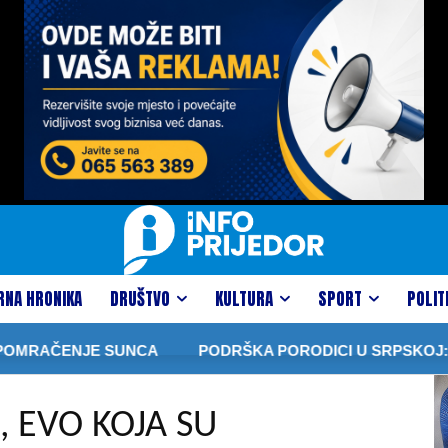
RNA HRONIKA
DRUŠTVO
KULTURA
SPORT
POLIT
AČENJE SUNCA
PODRŠKA PORODICI U SRPSKOJ: VIŠE P
, EVO KOJA SU