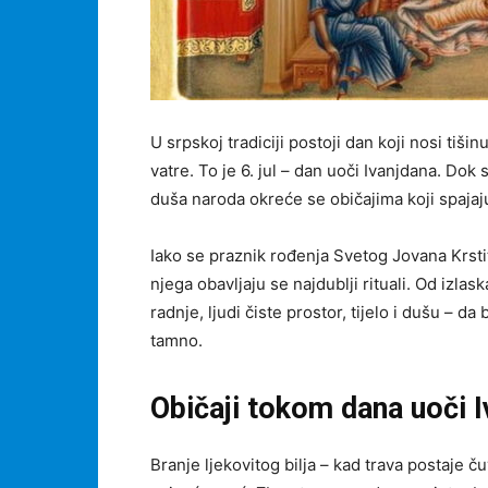
U srpskoj tradiciji postoji dan koji nosi tišin
vatre. To je 6. jul – dan uoči Ivanjdana. Dok
duša naroda okreće se običajima koji spajaju
Iako se praznik rođenja Svetog Jovana Krstite
njega obavljaju se najdublji rituali. Od izla
radnje, ljudi čiste prostor, tijelo i dušu – d
tamno.
Običaji tokom dana uoči Iv
Branje ljekovitog bilja – kad trava postaje 