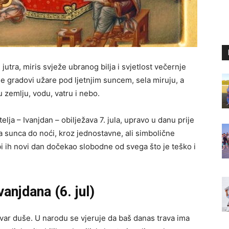
u jutra, miris svježe ubranog bilja i svjetlost večernje
 se gradovi užare pod ljetnjim suncem, sela miruju, a
 zemlju, vodu, vatru i nebo.
lja – Ivanjdan – obilježava 7. jula, upravo u danu prije
ska sunca do noći, kroz jednostavne, ali simbolične
a bi ih novi dan dočekao slobodne od svega što je teško i
anjdana (6. jul)
čuvar duše. U narodu se vjeruje da baš danas trava ima