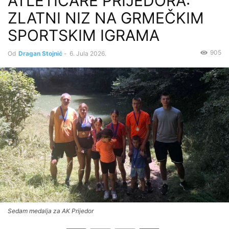
ATLETIČARE PRIJEDORA:
ZLATNI NIZ NA GRMEČKIM
SPORTSKIM IGRAMA
905
Od
Dragan Stojnić
-
6. Jula 2026.
Sedam medalja za AK Prijedor