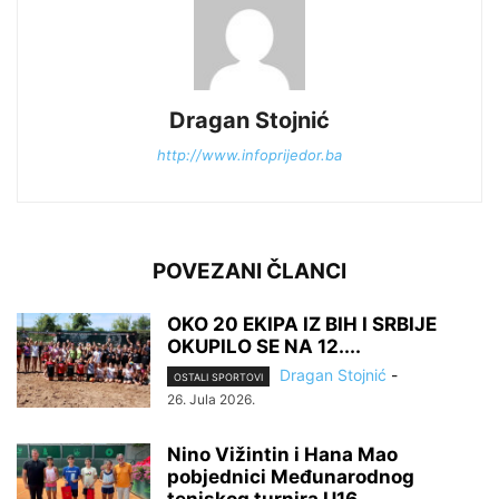
Dragan Stojnić
http://www.infoprijedor.ba
POVEZANI ČLANCI
OKO 20 EKIPA IZ BIH I SRBIJE
OKUPILO SE NA 12....
Dragan Stojnić
-
OSTALI SPORTOVI
26. Jula 2026.
Nino Vižintin i Hana Mao
pobjednici Međunarodnog
teniskog turnira U16