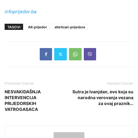
infoprijedor.ba
TAGOVI
AK-prijedor
atleticari-prijedora
Prethodni članak
Naredni članak
NESVAKIDAŠNJA
Sutra je Ivanjdan, evo koja su
INTERVENCIJA
narodna verovanja vezana
PRIJEDORSKIH
za ovaj praznik…
VATROGASACA