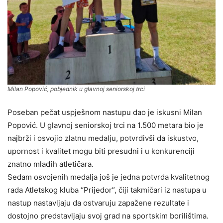
Milan Popović, pobjednik u glavnoj seniorskoj trci
Poseban pečat uspješnom nastupu dao je iskusni Milan
Popović. U glavnoj seniorskoj trci na 1.500 metara bio je
najbrži i osvojio zlatnu medalju, potvrdivši da iskustvo,
upornost i kvalitet mogu biti presudni i u konkurenciji
znatno mlađih atletičara.
Sedam osvojenih medalja još je jedna potvrda kvalitetnog
rada Atletskog kluba “Prijedor”, čiji takmičari iz nastupa u
nastup nastavljaju da ostvaruju zapažene rezultate i
dostojno predstavljaju svoj grad na sportskim borilištima.