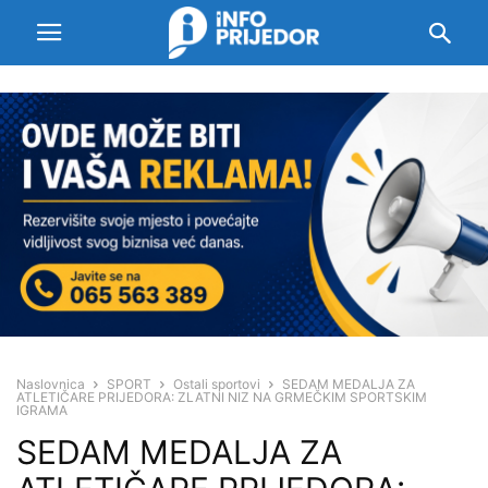
Naslovnica
SPORT
Ostali sportovi
SEDAM MEDALJA ZA
ATLETIČARE PRIJEDORA: ZLATNI NIZ NA GRMEČKIM SPORTSKIM
IGRAMA
SEDAM MEDALJA ZA