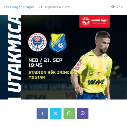
570
Od
Dragan Stojnić
-
21. Septembra 2025.