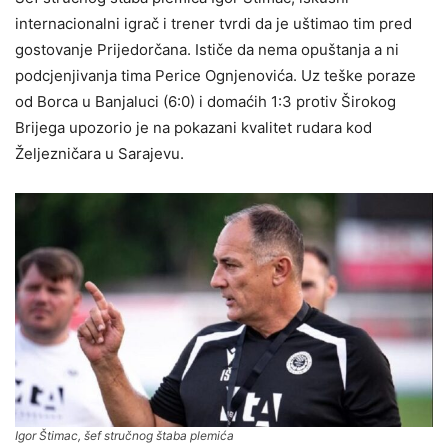
internacionalni igrač i trener tvrdi da je uštimao tim pred
gostovanje Prijedorčana. Ističe da nema opuštanja a ni
podcjenjivanja tima Perice Ognjenovića. Uz teške poraze
od Borca u Banjaluci (6:0) i domaćih 1:3 protiv Širokog
Brijega upozorio je na pokazani kvalitet rudara kod
Željezničara u Sarajevu.
Igor Štimac, šef stručnog štaba plemića