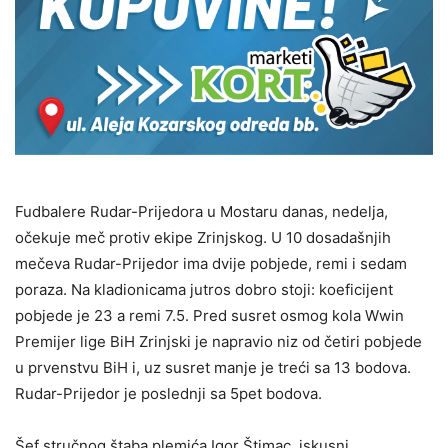
Fudbalere Rudar-Prijedora u Mostaru danas, nedelja,
očekuje meč protiv ekipe Zrinjskog. U 10 dosadašnjih
mečeva Rudar-Prijedor ima dvije pobjede, remi i sedam
poraza. Na kladionicama jutros dobro stoji: koeficijent
pobjede je 23 a remi 7.5. Pred susret osmog kola Wwin
Premijer lige BiH Zrinjski je napravio niz od četiri pobjede
u prvenstvu BiH i, uz susret manje je treći sa 13 bodova.
Rudar-Prijedor je poslednji sa 5pet bodova.
Šef stručnog štaba plemića Igor Štimac, iskusni