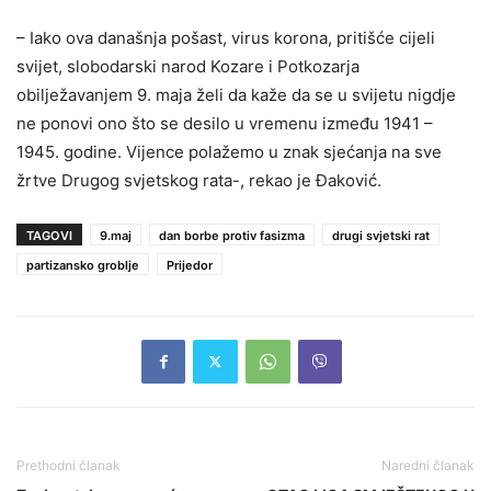
– Iako ova današnja pošast, virus korona, pritišće cijeli
svijet, slobodarski narod Kozare i Potkozarja
obilježavanjem 9. maja želi da kaže da se u svijetu nigdje
ne ponovi ono što se desilo u vremenu između 1941 –
1945. godine. Vijence polažemo u znak sjećanja na sve
žrtve Drugog svjetskog rata-, rekao je Đaković.
TAGOVI
9.maj
dan borbe protiv fasizma
drugi svjetski rat
partizansko groblje
Prijedor
Prethodni članak
Naredni članak