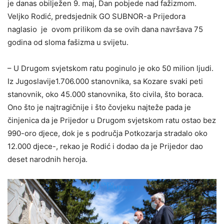
je danas obilježen 9. maj, Dan pobjede nad fažizmom.
Veljko Rodić, predsjednik GO SUBNOR-a Prijedora
naglasio je ovom prilikom da se ovih dana navršava 75
godina od sloma fašizma u svijetu.
– U Drugom svjetskom ratu poginulo je oko 50 milion ljudi.
Iz Jugoslavije1.706.000 stanovnika, sa Kozare svaki peti
stanovnik, oko 45.000 stanovnika, što civila, što boraca.
Ono što je najtragičnije i što čovjeku najteže pada je
činjenica da je Prijedor u Drugom svjetskom ratu ostao bez
990-oro djece, dok je s područja Potkozarja stradalo oko
12.000 djece-, rekao je Rodić i dodao da je Prijedor dao
deset narodnih heroja.