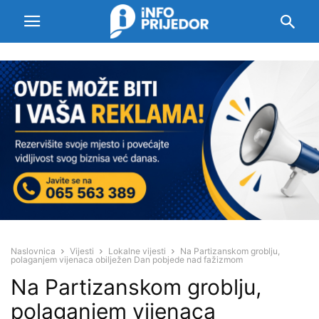
Naslovnica
Vijesti
Lokalne vijesti
Na Partizanskom groblju,
polaganjem vijenaca obilježen Dan pobjede nad fažizmom
Na Partizanskom groblju,
polaganjem vijenaca