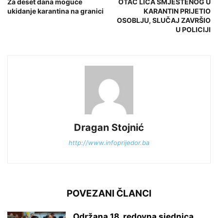
Za deset dana moguće
OTAC LICA SMJEŠTENOG U
ukidanje karantina na granici
KARANTIN PRIJETIO
OSOBLJU, SLUČAJ ZAVRŠIO
U POLICIJI
Dragan Stojnić
http://www.infoprijedor.ba
POVEZANI ČLANCI
Održana 18. redovna sjednica