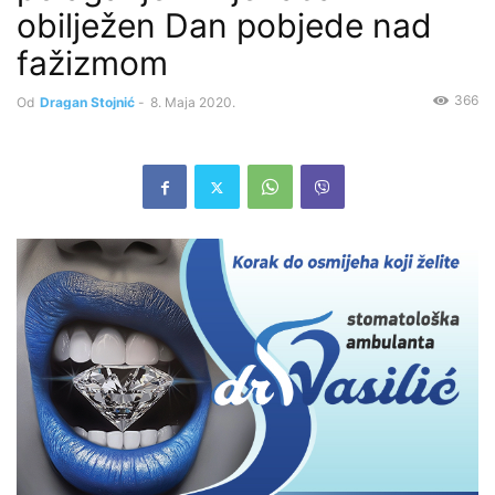
obilježen Dan pobjede nad
fažizmom
366
Od
Dragan Stojnić
-
8. Maja 2020.