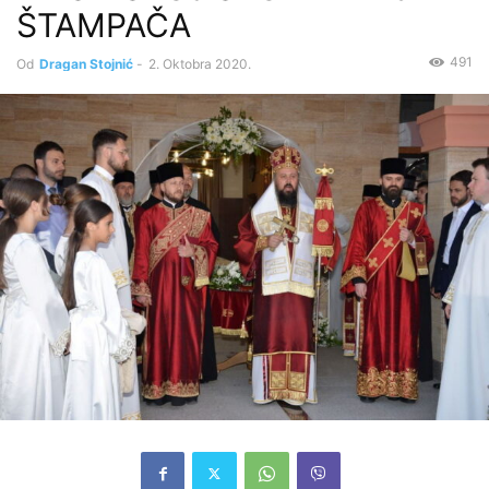
ŠTAMPAČA
491
Od
Dragan Stojnić
-
2. Oktobra 2020.