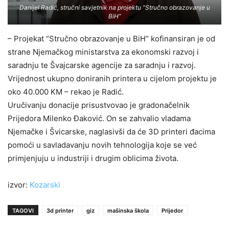
Danijel Radić, stručni savjetnik na projektu “Stručno obrazovanje u
BiH”
– Projekat “Stručno obrazovanje u BiH” kofinansiran je od
strane Njemačkog ministarstva za ekonomski razvoj i
saradnju te Švajcarske agencije za saradnju i razvoj.
Vrijednost ukupno doniranih printera u cijelom projektu je
oko 40.000 KM – rekao je Radić.
Uručivanju donacije prisustvovao je gradonačelnik
Prijedora Milenko Đaković. On se zahvalio vladama
Njemačke i Švicarske, naglasivši da će 3D printeri đacima
pomoći u savladavanju novih tehnologija koje se već
primjenjuju u industriji i drugim oblicima života.
izvor:
Kozarski
TAGOVI
3d printer
giz
mašinska škola
Prijedor