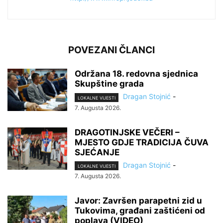
POVEZANI ČLANCI
Održana 18. redovna sjednica
Skupštine grada
Dragan Stojnić
-
LOKALNE VIJESTI
7. Augusta 2026.
DRAGOTINJSKE VEČERI –
MJESTO GDJE TRADICIJA ČUVA
SJEĆANJE
Dragan Stojnić
-
LOKALNE VIJESTI
7. Augusta 2026.
Javor: Završen parapetni zid u
Tukovima, građani zaštićeni od
poplava (VIDEO)