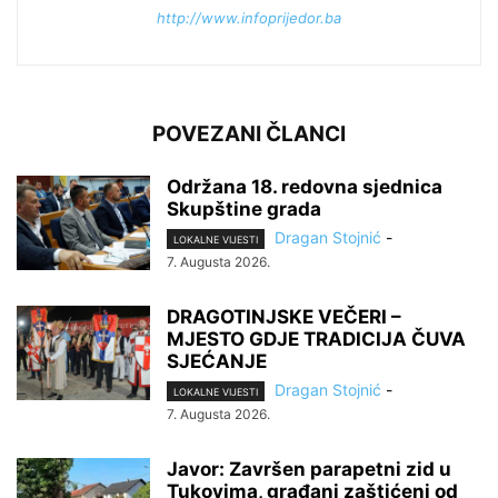
http://www.infoprijedor.ba
POVEZANI ČLANCI
Održana 18. redovna sjednica
Skupštine grada
Dragan Stojnić
-
LOKALNE VIJESTI
7. Augusta 2026.
DRAGOTINJSKE VEČERI –
MJESTO GDJE TRADICIJA ČUVA
SJEĆANJE
Dragan Stojnić
-
LOKALNE VIJESTI
7. Augusta 2026.
Javor: Završen parapetni zid u
Tukovima, građani zaštićeni od