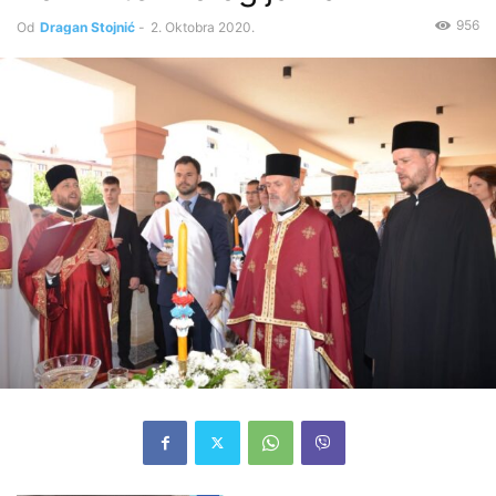
956
Od
Dragan Stojnić
-
2. Oktobra 2020.