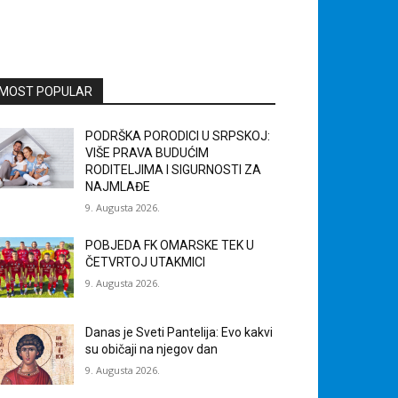
MOST POPULAR
PODRŠKA PORODICI U SRPSKOJ:
VIŠE PRAVA BUDUĆIM
RODITELJIMA I SIGURNOSTI ZA
NAJMLAĐE
9. Augusta 2026.
POBJEDA FK OMARSKE TEK U
ČETVRTOJ UTAKMICI
9. Augusta 2026.
Danas je Sveti Pantelija: Evo kakvi
su običaji na njegov dan
9. Augusta 2026.