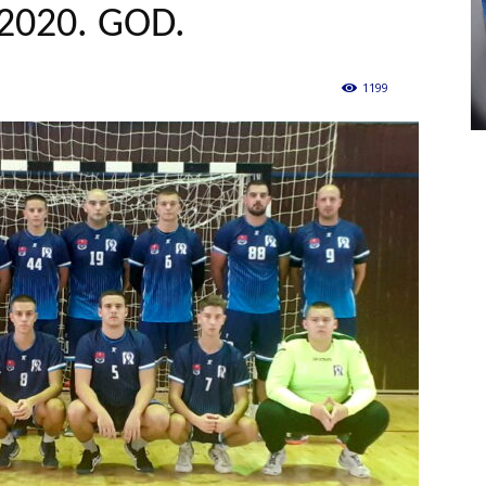
2020. GOD.
1199
0