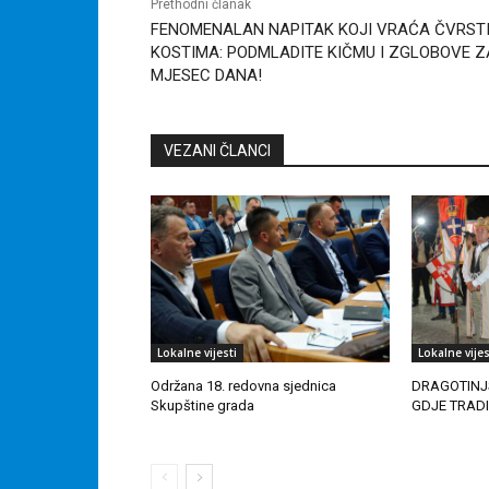
Prethodni članak
FENOMENALAN NAPITAK KOJI VRAĆA ČVRST
KOSTIMA: PODMLADITE KIČMU I ZGLOBOVE Z
MJESEC DANA!
VEZANI ČLANCI
Lokalne vijesti
Lokalne vijes
Održana 18. redovna sjednica
DRAGOTINJ
Skupštine grada
GDJE TRAD