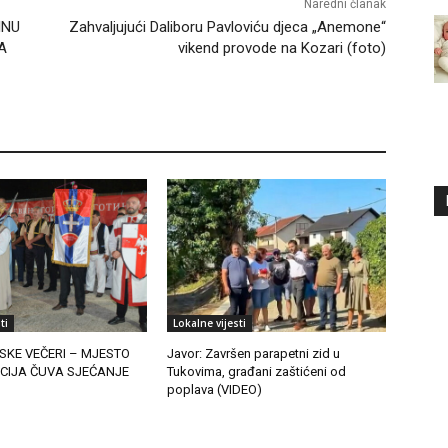
Naredni članak
INU
Zahvaljujući Daliboru Pavloviću djeca „Anemone“
A
vikend provode na Kozari (foto)
ti
Lokalne vijesti
SKE VEČERI – MJESTO
Javor: Završen parapetni zid u
ICIJA ČUVA SJEĆANJE
Tukovima, građani zaštićeni od
poplava (VIDEO)