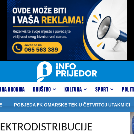
RNA HRONIKA
DRUŠTVO
KULTURA
SPORT
POLIT
POBJEDA FK OMARSKE TEK U ČETVRTOJ UTAKMICI
D
LEKTRODISTRIBUCIJE