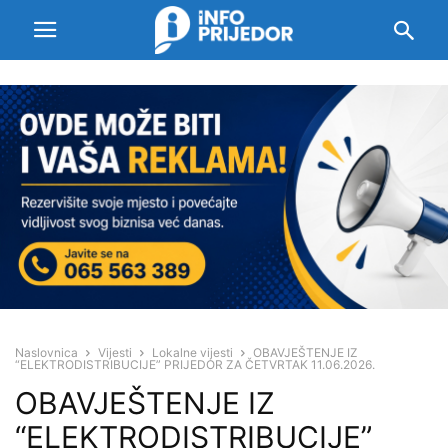
Naslovnica
Vijesti
Lokalne vijesti
OBAVJEŠTENJE IZ
“ELEKTRODISTRIBUCIJE” PRIJEDOR ZA ČETVRTAK 11.06.2026.
OBAVJEŠTENJE IZ
“ELEKTRODISTRIBUCIJE”