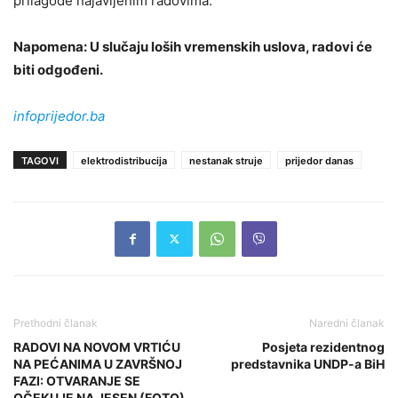
prilagode najavljenim radovima.
Napomena: U slučaju loših vremenskih uslova, radovi će
biti odgođeni.
infoprijedor.ba
TAGOVI
elektrodistribucija
nestanak struje
prijedor danas
Prethodni članak
Naredni članak
RADOVI NA NOVOM VRTIĆU
Posjeta rezidentnog
NA PEĆANIMA U ZAVRŠNOJ
predstavnika UNDP-a BiH
FAZI: OTVARANJE SE
OČEKUJE NA JESEN (FOTO)